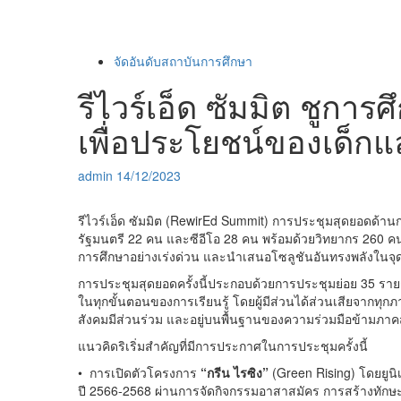
จัดอันดับสถาบันการศึกษา
รีไวร์เอ็ด ซัมมิต ชูก
เพื่อประโยชน์ของเด็ก
admin
14/12/2023
รีไวร์เอ็ด ซัมมิต (
RewirEd Summit)
การประชุมสุดยอดด้านก
รัฐมนตรี
22
คน และซีอีโอ
28
คน พร้อมด้วยวิทยากร
260
คน
การศึกษาอย่างเร่งด่วน และนำเสนอโซลูชันอันทรงพลังในจ
การประชุมสุดยอดครั้งนี้ประกอบด้วยการประชุมย่อย
35
ราย
ในทุกขั้นตอนของการเรียนรู้ โดยผู้มีส่วนได้ส่วนเสียจากทุ
สังคมมีส่วนร่วม และอยู่บนพื้นฐานของความร่วมมือข้ามภาค
แนวคิดริเริ่มสำคัญที่มีการประกาศในการประชุมครั้งนี้
•
การเปิดตัวโครงการ
“
กรีน ไรซิง”
(Green Rising)
โดยยูนิ
ปี
2566-2568
ผ่านการจัดกิจกรรมอาสาสมัคร การสร้างทักษ