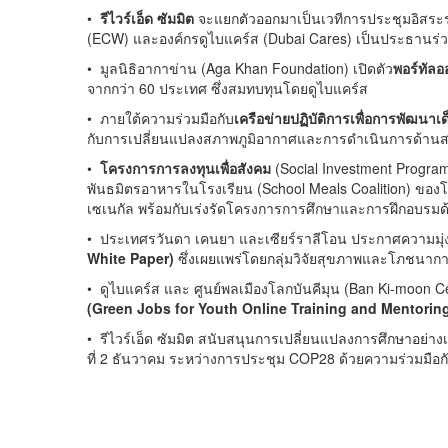
•
รีไวร์เอ็ด ซัมมิต
จะแยกตัวออกมาเป็นเวทีการประชุมอิสร
(
ECW)
และองค์กรดูไบแคร์ส (
Dubai Cares)
เป็นประธานร่
•
มูลนิธิอากาข่าน (
Aga Khan Foundation)
เปิดตัว
พอร์ทัลอ
จากกว่า
60
ประเทศ ซึ่งสมทบทุนโดยดูไบแคร์ส
•
ภายใต้ความร่วมมือกับ
เครือข่ายปฏิบัติการเพื่อการพัฒนาเ
กับการเปลี่ยนแปลงสภาพภูมิอากาศและการดำเนินการด้า
•
โครงการการลงทุนเพื่อสังคม
(Social Investment Progra
พันธมิตรอาหารในโรงเรียน (
School Meals Coalition)
ของโ
เซเนกัล พร้อมกับเร่งรัดโครงการการศึกษาและการฝึกอบรม
•
ประเทศรวันดา เคนยา และเซียร์ราลีโอน ประกาศความมุ่งมั
White Paper)
ซึ่งเผยแพร่โดยกลุ่มวิจัยสุขภาพและโภชนาก
•
ดูไบแคร์ส และ ศูนย์พลเมืองโลกบันคีมุน (
Ban Ki-moon Ce
(
Green Jobs for Youth Online Training and Mentori
•
รีไวร์เอ็ด ซัมมิต สนับสนุนการเปลี่ยนแปลงการศึกษาอย่าง
ที่
2
ธันวาคม ระหว่างการประชุม
COP28
ด้วยความร่วมมือก