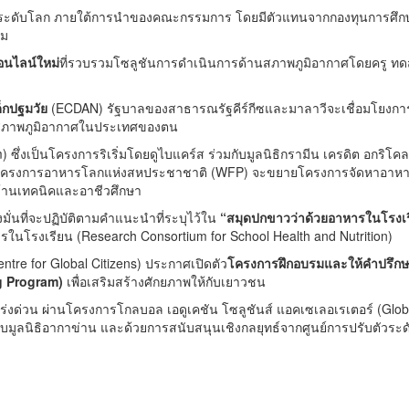
ะระดับโลก ภายใต้การนำของคณะกรรมการ โดยมีตัวแทนจากกองทุนการศึก
วม
อนไลน์ใหม่
ที่รวบรวมโซลูชันการดำเนินการด้านสภาพภูมิอากาศโดยครู ท
ด็กปฐมวัย
(ECDAN)
รัฐบาลของสาธารณรัฐคีร์กีซและมาลาวีจะเชื่อมโยงการพ
นสภาพภูมิอากาศในประเทศของตน
m)
ซึ่งเป็นโครงการริเริ่มโดยดูไบแคร์ส ร่วมกับมูลนิธิกรามีน เครดิต อกริโคล
ครงการอาหารโลกแห่งสหประชาชาติ (
WFP)
จะขยายโครงการจัดหาอาหารใน
ด้านเทคนิคและอาชีวศึกษา
่นที่จะปฏิบัติตามคำแนะนำที่ระบุไว้ใน
“
สมุดปกขาวว่าด้วยอาหารในโรงเรีย
ารในโรงเรียน (
Research Consortium for School Health and Nutrition)
ntre for Global Citizens)
ประกาศเปิดตัว
โครงการฝึกอบรมและให้คำปรึกษาอ
ng Program)
เพื่อเสริมสร้างศักยภาพให้กับเยาวชน
เร่งด่วน ผ่านโครงการโกลบอล เอดูเคชัน โซลูชันส์ แอคเซเลอเรเตอร์ (
Glob
ับมูลนิธิอากาข่าน และด้วยการสนับสนุนเชิงกลยุทธ์จากศูนย์การปรับตัวระด