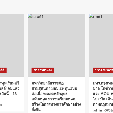
ดีดี
ข่าวล่ามาแรง
ข่าวล่ามาแรง
กทุนเรียนฟรี
มหาวิทยาลัยราชภัฏ
มทร.กรุงเทพ
ออลล์”จบแล้ว
สวนสุนันทา มอบ 29 ทุนแบบ
บาล โต้ข่าว
วันนี้ – 16
ต่อเนื่องตลอดหลักสูตร
แจง MOU-หลั
สนับสนุนเยาวชนเรียนจนจบ
โปร่งใส เดิ
สร้างโอกาสทางการศึกษาอย่าง
ตามกฎหมา
0
ยั่งยืน
admin
06/08