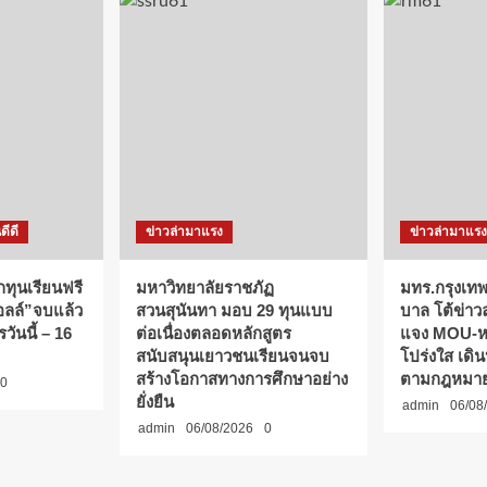
ดีดี
ข่าวล่ามาแรง
ข่าวล่ามาแรง
กทุนเรียนฟรี
มหาวิทยาลัยราชภัฏ
มทร.กรุงเทพ
ออลล์”จบแล้ว
สวนสุนันทา มอบ 29 ทุนแบบ
บาล โต้ข่าว
วันนี้ – 16
ต่อเนื่องตลอดหลักสูตร
แจง MOU-หลั
สนับสนุนเยาวชนเรียนจนจบ
โปร่งใส เดิ
สร้างโอกาสทางการศึกษาอย่าง
ตามกฎหมา
0
ยั่งยืน
admin
06/08
admin
06/08/2026
0