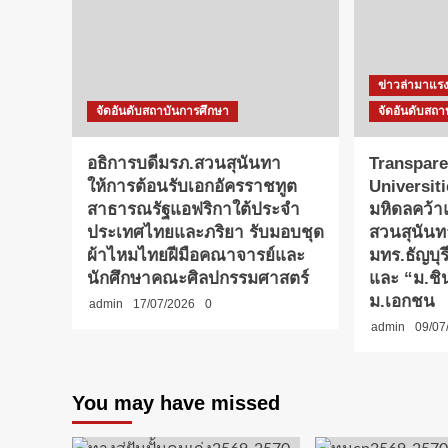
ข่าวล่ามาแร
จัดอันดับสถาบันการศึกษา
จัดอันดับสถา
อธิการบดีมรภ.สวนสุนันทา
Transpare
ให้การต้อนรับเอกอัครราชทูต
Universit
สาธารณรัฐแอฟริกาใต้ประจำ
มหิดลคว้
ประเทศไทยและภริยา รับมอบชุด
สวนสุนันท
ผ้าไหมไทยฝีมือคณาจารย์และ
มทร.ธัญบุ
นักศึกษาคณะศิลปกรรมศาสตร์
และ “ม.ชิน
ม.เอกชน
admin
17/07/2026
0
admin
09/07
You may have missed