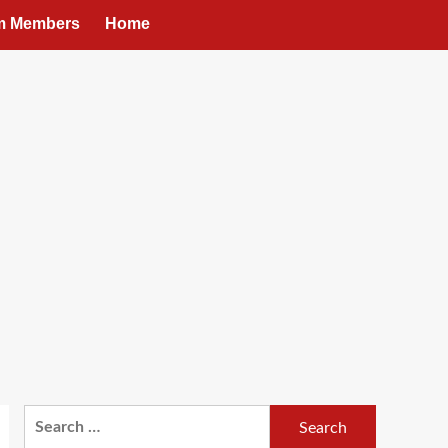
um Members
Home
Search
for: