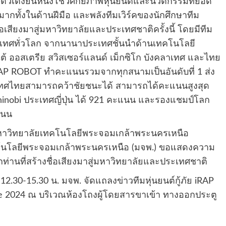
ัย ตัวเต็งยืนหนึ่งโชว์ศักยภาพหุ่นยนต์และนวัตกรรมที่ยอด
งมากทั้งในด้านฝีมือ และพลังทีมเวิร์คของนักศึกษาทีม
อเสียงมาสู่มหาวิทยาลัยและประเทศชาติครั้งนี้ โดยมีทีม
ประเทศทั่วโลก จากนานาประเทศชั้นนำด้านเทคโนโลยี
ลีใต้ ออสเตรีย สวิสเซอร์แลนด์ เม็กซิโก บังคลาเทศ และไทย
iRAP ROBOT ทำคะแนนรวมจากทุกสนามเป็นอันดับที่ 1 ส่ง
ระเทศไทยสามารถคว้าชัยชนะได้ สามารถได้คะแนนสูงสุด
inobi ประเทศญี่ปุ่น ได้ 921 คะแนน และรองแชมป์โลก
แนน
ับมหาวิทยาลัยเทคโนโลยีพระจอมเกล้าพระนครเหนือ
เทคโนโลยีพระจอมเกล้าพระนครเหนือ (มจพ.) ขอแสดงความ
านที่สร้างชื่อเสียงมาสู่มหาวิทยาลัยและประเทศชาติ
 12.30-15.30 น. มจพ. จัดแถลงข่าวทีมหุ่นยนต์กู้ภัย iRAP
 2024 ณ บริเวณห้องโถงผู้โดยสารขาเข้า ทางออกประตู