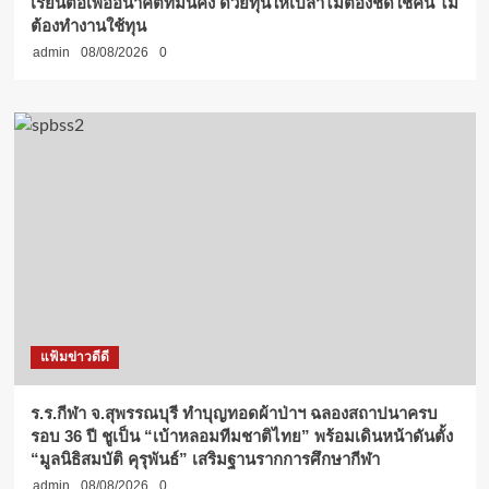
เรียนต่อเพื่ออนาคตที่มั่นคง ด้วยทุนให้เปล่าไม่ต้องชดใช้คืน ไม่
ต้องทำงานใช้ทุน
admin
08/08/2026
0
แฟ้มข่าวดีดี
ร.ร.กีฬา จ.สุพรรณบุรี ทำบุญทอดผ้าป่าฯ ฉลองสถาปนาครบ
รอบ 36 ปี ชูเป็น “เบ้าหลอมทีมชาติไทย” พร้อมเดินหน้าดันตั้ง
“มูลนิธิสมบัติ คุรุพันธ์” เสริมฐานรากการศึกษากีฬา
admin
08/08/2026
0