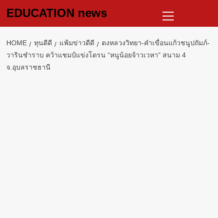
Skip
Primary
EDUCATION news
to
Menu
content
HOME
ทุนดีดี
แฟ้มข่าวดีดี
ดงหลวงวิทยา-คำเขื่อนแก้วชนูปถัมภ์-
วารินชำราบ คว้าแชมป์แข่งโดรน “หนูน้อยจ้าวเวหา” สนาม 4
จ.อุบลราชธานี