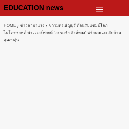
Skip
Primary
EDUCATION news
to
Menu
content
HOME
ข่าวล่ามาแรง
ชาวมทร.ธัญบุรี ต้อนรับแชมป์โลก
ไมโครซอฟต์ พาวเวอร์พอยต์ “อรรถชัย สิงห์ทอง” พร้อมคณะกลับบ้าน
สุดอบอุ่น