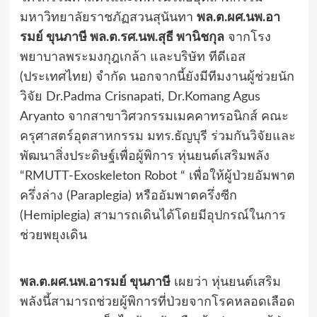
มหาวิทยาลัยราชภัฏสวนสุนันทา
พล.ต.ผศ.นพ.อา
รมย์ ขุนภาษี พล.ต.รศ.นพ.สุธี พานิชกุล
จากโรง
พยาบาลพระมงกุฎเกล้า และบริษัท ทีดีเอส
(ประเทศไทย) จำกัด นอกจากนี้ยังมีทีมงานผู้ช่วยนัก
วิจัย Dr.Padma Crisnapati, Dr.Komang Agus
Aryanto จากสาขาวิศวกรรมเมคคาทรอนิกส์ คณะ
ครุศาสตร์อุตสาหกรรม มทร.ธัญบุรี ร่วมกันวิจัยและ
พัฒนาสิ่งประดิษฐ์เพื่อผู้พิการ หุ่นยนต์เสริมพลัง
“RMUTT-Exoskeleton Robot “ เพื่อให้ผู้ป่วยอัมพาต
ครึ่งล่าง (Paraplegia) หรืออัมพาตครึ่งซีก
(Hemiplegia) สามารถเดินได้โดยมีอุปกรณ์ในการ
ช่วยพยุงเดิน
พล.ต.ผศ.นพ.อารมย์ ขุนภาษี
เผยว่า หุ่นยนต์เสริม
พลังนี้สามารถช่วยผู้พิการที่ป่วยจากโรคหลอดเลือด