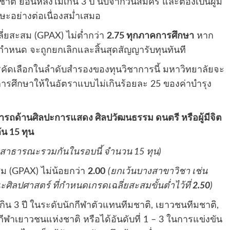
ติ ย้อนหลังไม่เกิน 3 ปี นับจากวันสมัคร และต้องเป็นผู้มี
กษะอย่างต่อเนื่องสม่ำเสมอ
ี่ยสะสม (GPAX) ไม่ต่ำกว่า
2.75 ทุกภาคการศึกษา
หาก
กำหนด จะถูกยกเลิกและสิ้นสุดสัญญารับทุนทันที
ารคัดเลือกในลำดับสำรองของทุนวิชาการนี้ มหาวิทยาลัยจะ
รศึกษาให้ในอัตราแบบไม่เกินร้อยละ 25 ของค่าบำรุง
รถด้านศิลปะการแสดง ศิลปวัฒนธรรม ดนตรี หรือผู้มีจิต
น 15 ทุน
ตสาธารณะรวมกันในรอบนี้ จำนวน 15 ทุน)
สม (GPAX) ไม่น้อยกว่า
2.00
(ยกเว้นบางสาขาวิชา เช่น
ิลปศาสตร์ ที่กำหนดเกรดเฉลี่ยสะสมขั้นต่ำไว้ที่
2.50
)
เกิน 3 ปี ในระดับนักกีฬาตัวแทนทีมชาติ, เยาวชนทีมชาติ,
ีฬาเยาวชนแห่งชาติ หรือได้อันดับที่ 1 – 3 ในการแข่งขัน