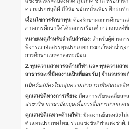
แข่งขันในระดับจังหวัด ภูมิภาค ชาติ หรือนานาชา
ความประพฤติดี มีวินัย ขยันหมั่นเพียร ฝึกฝนทั
เงื่อนไขการรักษาทุน
: ต้องรักษาผลการศึกษาเฉล
ภาคการศึกษาใดได้ผลการเรียนต่ำกว่าเกณฑ์ที่
หมายเหตุสำหรับลำดับสำรอง
: สำหรับผู้ผ่านก
พิจารณาจัดสรรทุนประเภทการยกเว้นค่าบำรุงกา
การศึกษาและค่าลงทะเบียน
2. ทุนความสามารถด้านกีฬา และ ทุนความสามา
สาธารณะที่มีผลงานเป็นที่ยอมรับ | จำนวนรวมกั
(เปิดรับสมัครในกลุ่มความสามารถพิเศษและจิ
คุณสมบัติทางการเรียน
: มีผลการเรียนเฉลี่ยสะ
สาขาวิชาภาษาอังกฤษเพื่อการสื่อสารสากล คณะศ
คุณสมบัติเฉพาะด้านกีฬา
: มีผลงานย้อนหลังไม่
ตัวแทนประเทศไทย, ร่วมแข่งขันกีฬาแห่งชาติ, ก