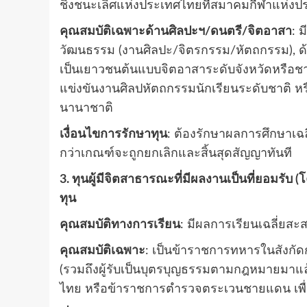
ชิงชนะเลิศแห่งประเทศไทยที่สมาคมกีฬาแห่งปร
คุณสมบัติเฉพาะด้านศิลปะฯ/ดนตรี/จิตอาสา
: 
วัฒนธรรม (งานศิลปะ/จิตรกรรม/หัตถกรรม), ด้
เป็นเยาวชนต้นแบบจิตอาสาระดับจังหวัดหรือชาติ 
แข่งขันงานศิลปหัตถกรรมนักเรียนระดับชาติ หรื
นานาชาติ
เงื่อนไขการรักษาทุน
: ต้องรักษาผลการศึกษาเฉล
กว่าเกณฑ์จะถูกยกเลิกและสิ้นสุดสัญญาทันที
3. ทุนผู้มีจิตสาธารณะที่มีผลงานเป็นที่ยอมรั
ทุน
คุณสมบัติทางการเรียน
: มีผลการเรียนเฉลี่ยสะ
คุณสมบัติเฉพาะ
: เป็นข้าราชการทหารในสังกั
(รวมถึงผู้รับเป็นบุตรบุญธรรมตามกฎหมายมาแล
ไทย หรือข้าราชการตำรวจตระเวนชายแดน เพื่