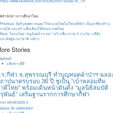
https://www.facebook.com/RSUtourism?locale=th_TH
#สำนักข่าวการศึกษาไทย
Post
Previous:
Soft power muay Thai มวยไทยไม่ใช่แค่กีฬา! เป็นอาชีพ สร้าง
รายได้ และสร้างชื่อเสียงให้กับประเทศไทย
navigation
Next:
โดรนไทย “หนูน้อยจ้าวเวหา” สร้างชื่อ กวาด 3 รางวัล เวทีสิ่ง
ประดิษฐ์นานาชาติ เจนีวา
ore Stories
แฟ้มข่าวดีดี
.ร.กีฬา จ.สุพรรณบุรี ทำบุญทอดผ้าป่าฯ ฉลอ
ถาปนาครบรอบ 36 ปี ชูเป็น “เบ้าหลอมทีม
าติไทย” พร้อมเดินหน้าดันตั้ง “มูลนิธิสมบัติ
ุรุพันธ์” เสริมฐานรากการศึกษากีฬา
dmin
08/08/2026
0
แฟ้มข่าวดีดี