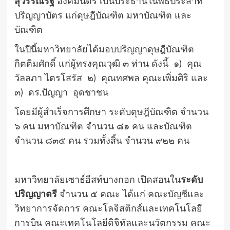
สุวรรณรัฐ
องคมนตรี เป็นประธานในพิธีประสาท
ปริญญาบัตร แก่ดุษฎีบัณฑิต มหาบัณฑิต และ
บัณฑิต
ในปีนี้มหาวิทยาลัยได้มอบปริญญาดุษฎีบัณฑิต
กิตติมศักดิ์ แก่ผู้ทรงคุณวุฒิ ๓ ท่าน ดังนี้ ๑) คุณ
วัลลภา ไตรโสรัส ๒) คุณทศพล คุณะเพิ่มศิริ และ
๓) ดร.ปัญญา อุดชาชน
โดยมีผู้สำเร็จการศึกษา ระดับดุษฎีบัณฑิต จำนวน
๖ คน มหาบัณฑิต จำนวน ๘๑ คน และบัณฑิต
จำนวน ๘๓๕ คน รวมทั้งสิ้น จำนวน ๙๒๒ คน
มหาวิทยาลัยเซาธ์อีสท์บางกอก เปิดสอนใน
ระดับ
ปริญญาตรี
จำนวน ๕ คณะ ได้แก่ คณะบัญชีและ
วิทยาการจัดการ คณะโลจิสติกส์และเทคโนโลยี
การบิน คณะเทคโนโลยีดิจิทัลและนวัตกรรม คณะ