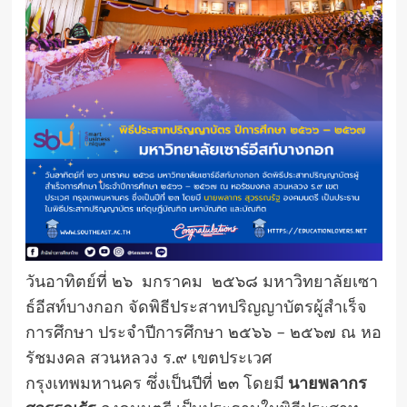
วันอาทิตย์ที่ ๒๖ มกราคม ๒๕๖๘ มหาวิทยาลัยเซา
ธ์อีสท์บางกอก จัดพิธีประสาทปริญญาบัตรผู้สำเร็จ
การศึกษา ประจำปีการศึกษา ๒๕๖๖ – ๒๕๖๗ ณ หอ
รัชมงคล สวนหลวง ร.๙ เขตประเวศ
กรุงเทพมหานคร ซึ่งเป็นปีที่ ๒๓ โดยมี
นายพลากร