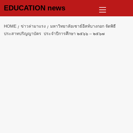
Skip
Primary
EDUCATION news
to
Menu
content
HOME
ข่าวล่ามาแรง
มหาวิทยาลัยเซาธ์อีสท์บางกอก จัดพิธี
ประสาทปริญญาบัตร ประจำปีการศึกษา ๒๕๖๖ – ๒๕๖๗