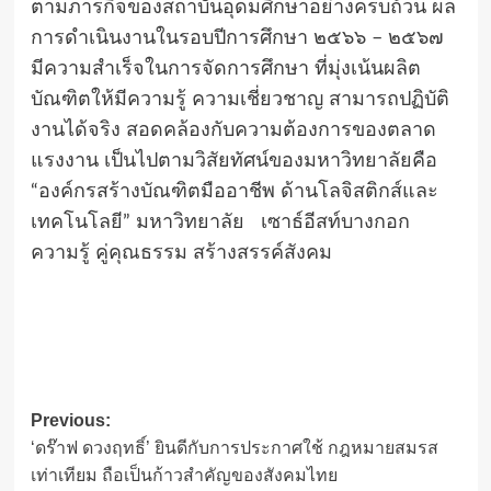
ตามภารกิจของสถาบันอุดมศึกษาอย่างครบถ้วน ผล
การดำเนินงานในรอบปีการศึกษา ๒๕๖๖ – ๒๕๖๗
มีความสำเร็จในการจัดการศึกษา ที่มุ่งเน้นผลิต
บัณฑิตให้มีความรู้ ความเชี่ยวชาญ สามารถปฏิบัติ
งานได้จริง สอดคล้องกับความต้องการของตลาด
แรงงาน เป็นไปตามวิสัยทัศน์ของมหาวิทยาลัยคือ
“องค์กรสร้างบัณฑิตมืออาชีพ ด้านโลจิสติกส์และ
เทคโนโลยี” มหาวิทยาลัย เซาธ์อีสท์บางกอก
ความรู้ คู่คุณธรรม สร้างสรรค์สังคม
Post
Previous:
‘ดร๊าฟ ดวงฤทธิ์’ ยินดีกับการประกาศใช้ กฎหมายสมรส
navigation
เท่าเทียม ถือเป็นก้าวสำคัญของสังคมไทย