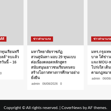
ดีดี
ข่าวล่ามาแรง
ข่าวล่ามาแรง
กทุนเรียนฟรี
มหาวิทยาลัยราชภัฏ
มทร.กรุงเทพ
ออลล์”จบแล้ว
สวนสุนันทา มอบ 29 ทุนแบบ
บาล โต้ข่าว
วันนี้ – 16
ต่อเนื่องตลอดหลักสูตร
แจง MOU-หลั
สนับสนุนเยาวชนเรียนจนจบ
โปร่งใส เดิ
สร้างโอกาสทางการศึกษาอย่าง
ตามกฎหมา
0
ยั่งยืน
admin
06/08
admin
06/08/2026
0
Copyright © All rights reserved.
|
CoverNews
by AF themes.