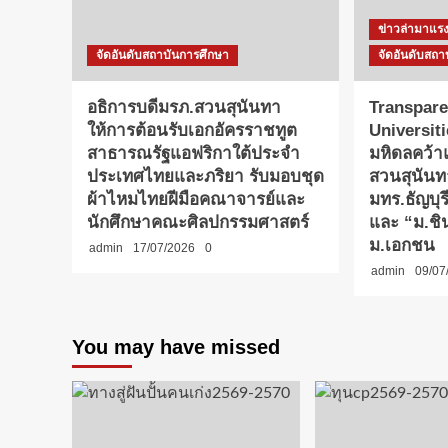
ข่าวล่ามาแร
จัดอันดับสถาบันการศึกษา
จัดอันดับสถา
อธิการบดีมรภ.สวนสุนันทา
Transpare
ให้การต้อนรับเอกอัครราชทูต
Universit
สาธารณรัฐแอฟริกาใต้ประจำ
มหิดลคว้
ประเทศไทยและภริยา รับมอบชุด
สวนสุนันท
ผ้าไหมไทยฝีมือคณาจารย์และ
มทร.ธัญบุ
นักศึกษาคณะศิลปกรรมศาสตร์
และ “ม.ชิน
ม.เอกชน
admin
17/07/2026
0
admin
09/07
You may have missed