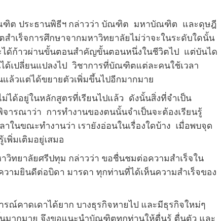
ณฑิต ประธานพิธีฯ
กล่าวว่า
บัณฑิต มหาบัณฑิต และดุษฎี
ณฑิตสำเร็จการศึกษาจากมหาวิทยาลัยไม่ว่าจะในระดับใดนั้น
ะได้ก้าวผ่านขั้นตอนสำคัญขั้นตอนหนึ่งในชีวิตไป แต่บันได
บันได้เปลี่ยนแปลงไป วิชาการที่บัณฑิตแต่ละคนใช้เวลา
นแล้วแต่ได้ขยายตัวเพิ่มขึ้นไปอีกมากมาย
้อยู่ในหลักสูตรที่เรียนไปแล้ว ดังนั้นสิ่งที่จำเป็น
จารณาว่า การทำงานของตนนั้นจำเป็นจะต้องเรียนรู้
วลาในขณะทำงานว่า เรายังอ่อนในเรื่องใดบ้าง เมื่อพบจุด
้เพิ่มเติมอยู่เสมอ
าวิทยาลัยศรีปทุม กล่าวว่า ขอชื่นชมต่อความสำเร็จใน
วามยินดีต่อบิดา มารดา ทุกท่านที่ได้เห็นความสำเร็จของ
การณ์คาดเดาได้ยาก บางธุรกิจหายไป และมีธุรกิจใหม่ๆ
ึ้นมากมาย จึงขอแนะนำบัณฑิตทุกท่านให้ตื่นรู้ ตื่นตัว และ