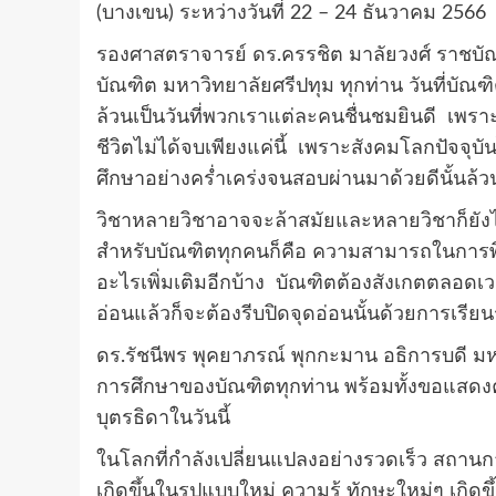
(บางเขน) ระหว่างวันที่
22
–
24
ธันวาคม
2566
รองศาสตราจารย์ ดร.ครรชิต มาลัยวงศ์ ราชบั
บัณฑิต มหาวิทยาลัยศรีปทุม ทุกท่าน วันที่บั
ล้วนเป็นวันที่พวกเราแต่ละคนชื่นชมยินดี เพรา
ชีวิตไม่ได้จบเพียงแค่นี้ เพราะสังคมโลกปัจจุ
ศึกษาอย่างคร่ำเคร่งจนสอบผ่านมาด้วยดีนั้นล้ว
วิชาหลายวิชาอาจจะล้าสมัยและหลายวิชาก็ยังไม่ได
สำหรับบัณฑิตทุกคนก็คือ ความสามารถในการพิ
อะไรเพิ่มเติมอีกบ้าง บัณฑิตต้องสังเกตตลอดเ
อ่อนแล้วก็จะต้องรีบปิดจุดอ่อนนั้นด้วยการเรียนรู
ดร.รัชนีพร พุคยาภรณ์ พุกกะมาน อธิการบดี มห
การศึกษาของบัณฑิตทุกท่าน พร้อมทั้งขอแสดงค
บุตรธิดาในวันนี้
ในโลกที่กำลังเปลี่ยนแปลงอย่างรวดเร็ว สถาน
เกิดขึ้นในรูปแบบใหม่ ความรู้ ทักษะใหม่ๆ เกิดข