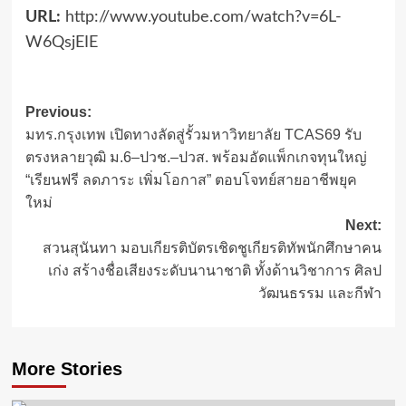
URL:
http://www.youtube.com/watch?v=6L-
W6QsjEIE
Post
Previous:
มทร.กรุงเทพ เปิดทางลัดสู่รั้วมหาวิทยาลัย TCAS69 รับ
navigation
ตรงหลายวุฒิ ม.6–ปวช.–ปวส. พร้อมอัดแพ็กเกจทุนใหญ่
“เรียนฟรี ลดภาระ เพิ่มโอกาส” ตอบโจทย์สายอาชีพยุค
ใหม่
Next:
สวนสุนันทา มอบเกียรติบัตรเชิดชูเกียรติทัพนักศึกษาคน
เก่ง สร้างชื่อเสียงระดับนานาชาติ ทั้งด้านวิชาการ ศิลป
วัฒนธรรม และกีฬา
More Stories