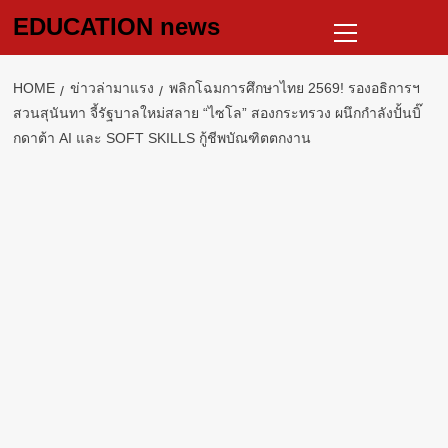
Skip
Primary
EDUCATION news
to
Menu
content
HOME
ข่าวล่ามาแรง
พลิกโฉมการศึกษาไทย 2569! รองอธิการฯ
สวนสุนันทา จี้รัฐบาลใหม่สลาย “ไซโล” สองกระทรวง ผนึกกำลังปั้นบิ๊
กดาต้า AI และ SOFT SKILLS กู้ชีพบัณฑิตตกงาน