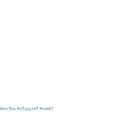
มัครเรียน
#ปริญญาตรี
#tcas67