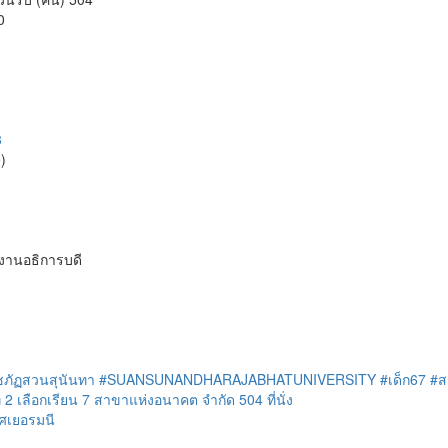
0
3
)
กงานอธิการบดี
ชภัฏสวนสุนันทา
#SUANSUNANDHARAJABHATUNIVERSITY
#เด็ก67
#ส
ี่ 2 เลือกเรียน 7 สาขาแห่งอนาคต จำกัด 504 ที่นั่ง
ศเยอรมนี