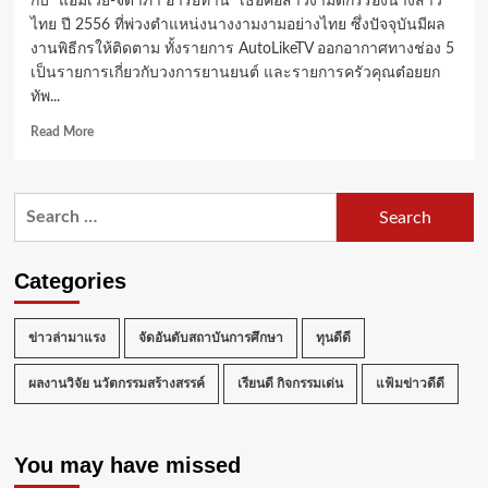
กับ “แอมเวย์-จิดาภา อารีย์ทาน” เธอคือสาวงามดีกรีรองนางสาว
ไทย ปี 2556 ที่พ่วงตำแหน่งนางงามงามอย่างไทย ซึ่งปัจจุบันมีผล
งานพิธีกรให้ติดตาม ทั้งรายการ AutoLikeTV ออกอากาศทางช่อง 5
เป็นรายการเกี่ยวกับวงการยานยนต์ และรายการครัวคุณต๋อยยก
ทัพ...
Read
Read More
more
about
กว่า
Search
จะ
for:
มงลง
!
กับ
Categories
บท
พิสูจน์
ความ
ข่าวล่ามาแรง
จัดอันดับสถาบันการศึกษา
ทุนดีดี
สามารถ
จาก
ผลงานวิจัย นวัตกรรมสร้างสรรค์
เรียนดี กิจกรรมเด่น
แฟ้มข่าวดีดี
นางงาม
สู่
พิธีกร
You may have missed
มือ
อาชีพ