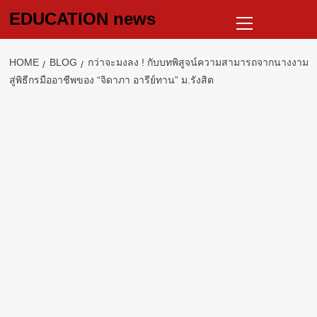
Skip
Primary
EDUCATION news
to
Menu
content
HOME
BLOG
กว่าจะมงลง ! กับบทพิสูจน์ความสามารถจากนางงาม
สู่พิธีกรมืออาชีพของ “จิดาภา อารีย์ทาน” ม.รังสิต