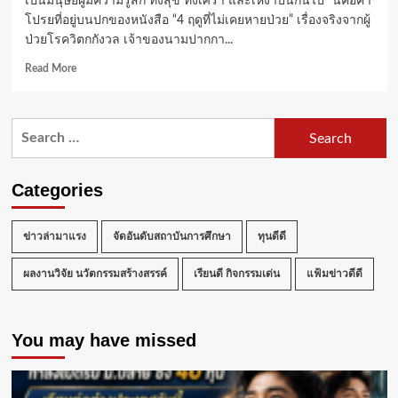
เป็นมนุษย์ผู้มีความรู้สึก ทั้งสุข ทั้งเศร้า และเหงาปนกันไป” นี่คือคำ
โปรยที่อยู่บนปกของหนังสือ “4 ฤดูที่ไม่เคยหายป่วย” เรื่องจริงจากผู้
ป่วยโรควิตกกังวล เจ้าของนามปากกา...
Read
Read More
more
about
คุย
Search
กับ
for:
“ปลาย
นที”
:
Categories
นัก
เขียน
“4
ข่าวล่ามาแรง
จัดอันดับสถาบันการศึกษา
ทุนดีดี
ฤดู
ที่
ผลงานวิจัย นวัตกรรมสร้างสรรค์
เรียนดี กิจกรรมเด่น
แฟ้มข่าวดีดี
ไม่
เคย
หาย
You may have missed
ป่วย”
เรื่อง
จริง
จาก