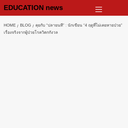
Skip
Primary
EDUCATION news
to
Menu
content
HOME
BLOG
คุยกับ “ปลายนที” : นักเขียน “4 ฤดูที่ไม่เคยหายป่วย”
เรื่องจริงจากผู้ป่วยโรควิตกกังวล