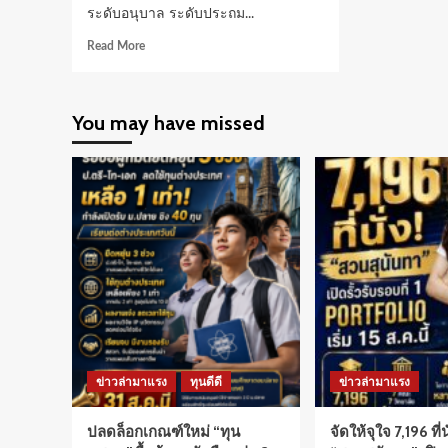
ระดับอนุบาล ระดับประถม...
Read
Read More
more
about
“ดร.ดวง
You may have missed
ฤทธิ์”
ห่วง
กลุ่ม
ชาติพันธุ์
เข้า
ไม่
ถึง
ระบบ
การ
ศึกษา
ข่าวล่ามาแรง
ทุนดีดี
ข่าวล่ามาแรง
ปลดล็อกเกณฑ์ใหม่ “ทุน
จัดให้จุใจ 7,196 ที่นั