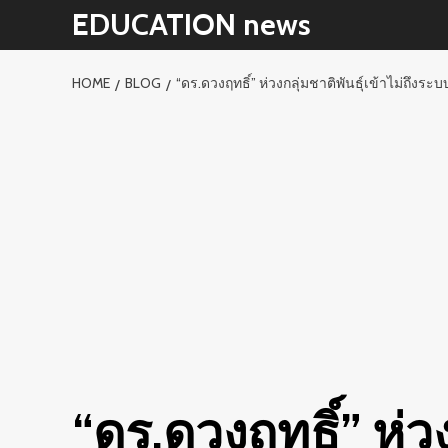
Skip
EDUCATION news
to
content
HOME
BLOG
“ดร.ดวงฤทธิ์” ห่วงกลุ่มชาติพันธุ์เข้าไม่ถึงร
“ดร.ดวงฤทธิ์” ห่วง