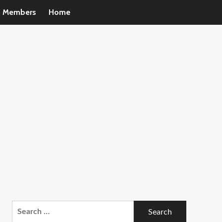
m Members
Home
Search
for: