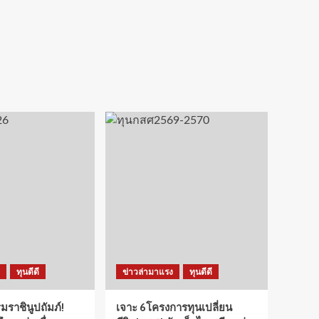
ทุนดีดี
ข่าวล่ามาแรง
ทุนดีดี
ราชินูปถัมภ์!
เจาะ 6โครงการทุนเปลี่ยน