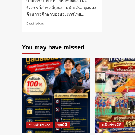
นี สถาวรินทุ เป็นโปรดิวเซอร์ เพื่อ
รังสรรค์สารคดีคุณภาพนำเสนอมุมมอง
ด้านการศึกษาของประเทศไทย...
Read
Read More
more
about
ถอด
You may have missed
บท
เรียน
ด้าน
การ
ศึกษา
ของ
ดร.รัตนา
แซ่
เล้า
ผ่าน
รายการ
1
ใน
พระ
ข่าวล่ามาแรง
ทุนดีดี
แฟ้มข่าวดีดี
ราชดำริ
สถานี