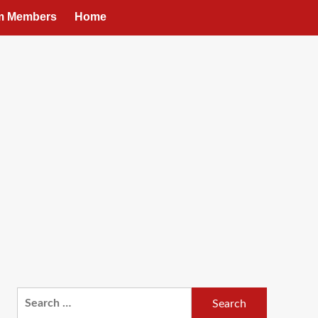
um Members
Home
Search
for: