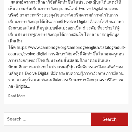
ผลลัพธ์จากการศึกษาวิจัยที่จัดทำขึ้นในประเทศญี่ปุ่นได้แสดงให้
เห็นว่า คอร์สเรียนภาษาอังกฤษออนไลน์ Evolve Digital ของเคม
บริดจ์ สามารถสร้างแรงจูงใจและส่งเสริมความก้าวหน้าในการ
เรียนภาษาอังกฤษได้เป็นอย่างดี Evolve Digital คือคอร์สเรียนภาษา
อังกฤษออนไลน์เต็มรูปแบบซึ่งแบ่งออกเป็น 6 ระดับ ที่จะช่วยให้ผู้
เรียนสามารถพูดภาษาอังกฤษได้อย่างมั่นใจ โดยสามารถดูข้อมูล
เพิ่มเติม
ได้ที่ https://www.cambridge.org/cambridgeenglish/catalog/adult-
courses/evolve-digital การศึกษาวิจัยครั้งนี้จัดทำขึ้นในกลุ่มครูสอน
ภาษาอังกฤษของโรงเรียนระดับชั้นมัธยมศึกษาตอนต้นและ
มัธยมศึกษาตอนปลายในประเทศญี่ปุ่น เพื่อพิจารณาถึงผลลัพธ์ของ
หลักสูตร Evolve Digital ที่มีต่อระดับความรู้ภาษาอังกฤษ การมีส่วน
ร่วม แรงจูงใจ และทัศนคติต่อการเรียนภาษาอังกฤษ ดร.บริกิตา เซ
กุส (Brigita...
Read
Read More
more
about
ผล
Search
วิจัย
for:
ชี้
คอร์ส