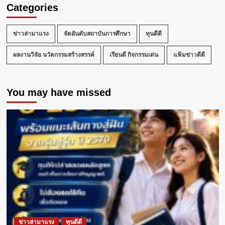
เรียน
Categories
ภาษา
อังกฤษ
ออนไลน์
ข่าวล่ามาแรง
จัดอันดับสถาบันการศึกษา
ทุนดีดี
“Evolve
Digital”
ผลงานวิจัย นวัตกรรมสร้างสรรค์
เรียนดี กิจกรรมเด่น
แฟ้มข่าวดีดี
ของ
เคม
บริดจ์
You may have missed
ช่วย
สร้าง
แรง
จูงใจ
และ
เพิ่มพูน
ทักษะ
ภาษา
อังกฤษ
ได้
เป็น
อย่าง
ดี
ข่าวล่ามาแรง
ทุนดีดี