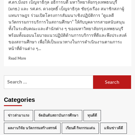
ศ.ดร.บังอร เบ็ญจาธิกุล อธิการบดี มหาวิทยาลัยกรุงเทพธนบุรี
(มกธ.) และ รศ.ดร. ดวงฤทธิ์ เบ็ญจาธิกุล ชัยรุ่งเรือง สมาชิกสภาผู้
แทนราษฎร ร่วมเปิดโครงการสัมมนาเชิงปฏิบัติการ “ดูแลดี
นวัตกรรมการบริการในสถานศึกษา” ให้กับบุคลากรสายสนับสนุน
ทั้งในระดับคณะและสำนักต่าง ๆ ของมหาวิทยาลัยกรุงเทพธนบุรี
พร้อมทั้งมอบนโยบายแนวปฏิบัติด้านการบริการที่ดีและพึงประสงค์
ของสถานศึกษา เพื่อให้เป็นแนวทางในการดำเนินงานตามภาระ
หน้าที่ด้านต่าง ๆ...
Read
Read More
more
about
มกธ.​
Search
ยก
for:
เครื่อง
เพิ่ม
สมรรถนะ
Categories
บุคลากร
สาย
สนับสนุน
ข่าวล่ามาแรง
จัดอันดับสถาบันการศึกษา
ทุนดีดี
จัด
สัมมนา
ผลงานวิจัย นวัตกรรมสร้างสรรค์
เรียนดี กิจกรรมเด่น
แฟ้มข่าวดีดี
เชิง