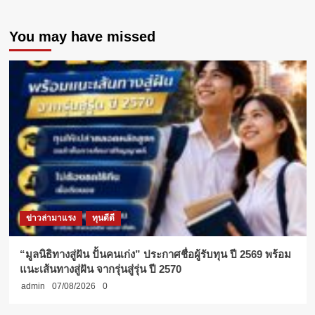
ปฏิบัติ
การ
You may have missed
“ดูแล
ดี
นวัตกรรม
การ
บริการ
ใน
สถาน
ศึกษา”
มุ่ง
พัฒนา
งาน
บริการ
ยุค
ใหม่
ข่าวล่ามาแรง
ทุนดีดี
“มูลนิธิทางสู่ฝัน ปั้นคนเก่ง” ประกาศชื่อผู้รับทุน ปี 2569 พร้อม
แนะเส้นทางสู่ฝัน จากรุ่นสู่รุ่น ปี 2570
admin
07/08/2026
0