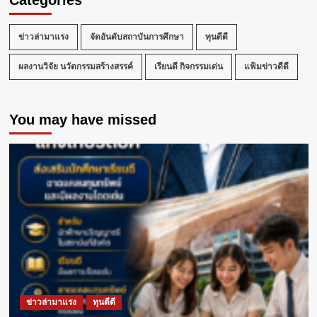
Categories
สู่
เวที
โลก!
ข่าวล่ามาแรง
จัดอันดับสถาบันการศึกษา
ทุนดีดี
นทพ.ชัย
กวี
ผลงานวิจัย นวัตกรรมสร้างสรรค์
เรียนดี กิจกรรมเด่น
แฟ้มข่าวดีดี
“คว้า
ชัย
อันดับ
You may have missed
1”
การ
แข่งขัน
ทันต
กรรม
ระดับ
เอเชีย
แปซิฟิก
ข่าวล่ามาแรง
ทุนดีดี