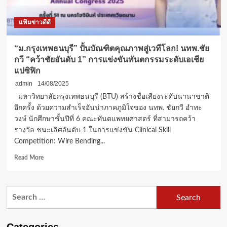
แฟ้มข่าวดีดี
“ม.กรุงเทพธนบุรี” ปั้นบัณฑิตคุณภาพสู่เวทีโลก! นทพ.ชัย
กวี “คว้าชัยอันดับ 1” การแข่งขันทันตกรรมระดับเอเชีย
แปซิฟิก
admin
14/08/2025
มหาวิทยาลัยกรุงเทพธนบุรี (BTU) สร้างชื่อเสียงระดับนานาชาติ
อีกครั้ง ด้วยความสำเร็จอันน่าภาคภูมิใจของ นทพ. ชัยกวี อำทะ
วงษ์ นักศึกษาชั้นปีที่ 6 คณะทันตแพทยศาสตร์ ที่สามารถคว้า
รางวัล ชนะเลิศอันดับ 1 ในการแข่งขัน Clinical Skill
Competition: Wire Bending...
Read
Read More
more
about
“ม.กรุงเทพ
Search
ธนบุรี”
for:
ปั้น
บัณฑิต
คุณภาพ