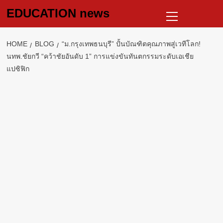
Skip
Primary
EDUCATION news
to
Menu
content
HOME
BLOG
“ม.กรุงเทพธนบุรี” ปั้นบัณฑิตคุณภาพสู่เวทีโลก!
นทพ.ชัยกวี “คว้าชัยอันดับ 1” การแข่งขันทันตกรรมระดับเอเชีย
แปซิฟิก