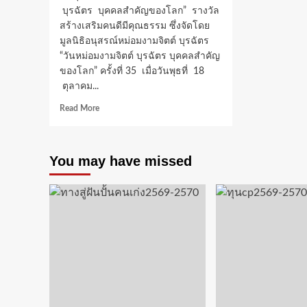
บุรฉัตร บุคคลสำคัญของโลก” รางวัล
สร้างเสริมคนดีมีคุณธรรม ซึ่งจัดโดย
มูลนิธิอนุสรณ์หม่อมงามจิตต์ บุรฉัตร
“วันหม่อมงามจิตต์ บุรฉัตร บุคคลสำคัญ
ของโลก” ครั้งที่ 35 เมื่อวันพุธที่ 18
ตุลาคม...
Read
Read More
more
about
รอง
You may have missed
ศาสตราจารย์
ดร.ปนัดดา
ยิ้ม
สกุล
รอง
อธิการบดี
มหาวิทยาลัย
ราชภัฏ
ธนบุรี
รับ
รางวัล
“หม่อม