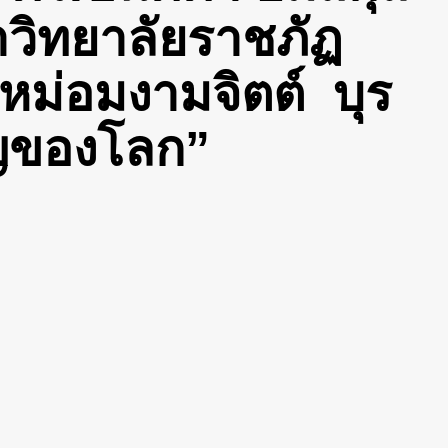
วิทยาลัยราชภัฏ
“หม่อมงามจิตต์ บุร
ญของโลก”