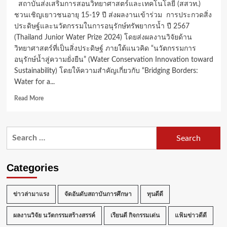
สถาบันส่งเสริมการสอนวิทยาศาสตร์และเทคโนโลยี (สสวท.)
ชวนเชิญเยาวชนอายุ 15-19 ปี ส่งผลงานเข้าร่วม การประกวดสิ่ง
ประดิษฐ์และนวัตกรรมในการอนุรักษ์ทรัพยากรน้ำ ปี 2567
(Thailand Junior Water Prize 2024) โดยส่งผลงานวิจัยด้าน
วิทยาศาสตร์ที่เป็นสิ่งประดิษฐ์ ภายใต้แนวคิด “นวัตกรรมการ
อนุรักษ์น้ำสู่ความยั่งยืน” (Water Conservation Innovation toward
Sustainability) โดยให้ความสำคัญเกี่ยวกับ “Bridging Borders:
Water for a...
Read
Read More
more
about
สสวท.
Search
ชวน
for:
เยาวชน
ประกวด
นวัตกรรม
Categories
การ
อนุรักษ์
น้ำ
ข่าวล่ามาแรง
จัดอันดับสถาบันการศึกษา
ทุนดีดี
สู่
ความ
ผลงานวิจัย นวัตกรรมสร้างสรรค์
เรียนดี กิจกรรมเด่น
แฟ้มข่าวดีดี
ยั่งยืน