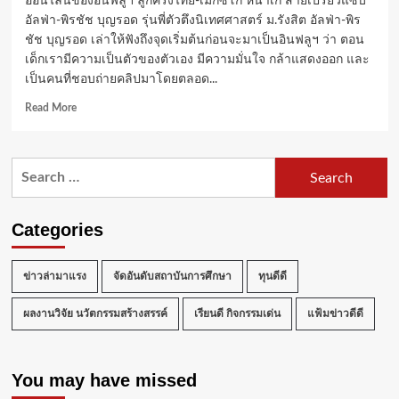
ออนไลน์ของอินฟลูฯ ลูกครึ่งไทย-เม็กซิโก หน้าเก๋ สายเปรี้ยวแซ่บ
อัลฟ่า-พิรชัช บุญรอด รุ่นพี่ตัวตึงนิเทศศาสตร์ ม.รังสิต อัลฟ่า-พิร
ชัช บุญรอด เล่าให้ฟังถึงจุดเริ่มต้นก่อนจะมาเป็นอินฟลูฯ ว่า ตอน
เด็กเรามีความเป็นตัวของตัวเอง มีความมั่นใจ กล้าแสดงออก และ
เป็นคนที่ชอบถ่ายคลิปมาโดยตลอด...
Read
Read More
more
about
โฆษณา
Search
และ
for:
การ
สร้าง
ตัว
Categories
ตน
ของ
Influencer
ข่าวล่ามาแรง
จัดอันดับสถาบันการศึกษา
ทุนดีดี
กับ
“อัลฟ่า-
ผลงานวิจัย นวัตกรรมสร้างสรรค์
เรียนดี กิจกรรมเด่น
แฟ้มข่าวดีดี
พิร
ชัช
บุญรอด”
You may have missed
รุ่น
พี่