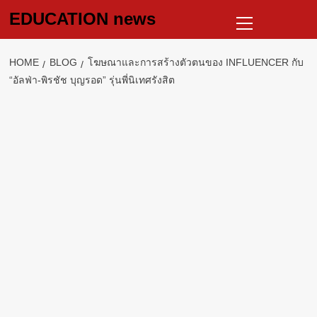
Skip
Primary
EDUCATION news
to
Menu
content
HOME
BLOG
โฆษณาและการสร้างตัวตนของ INFLUENCER กับ
“อัลฟ่า-พิรชัช บุญรอด” รุ่นพี่นิเทศรังสิต