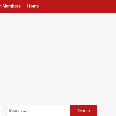
um Members
Home
Search
for: