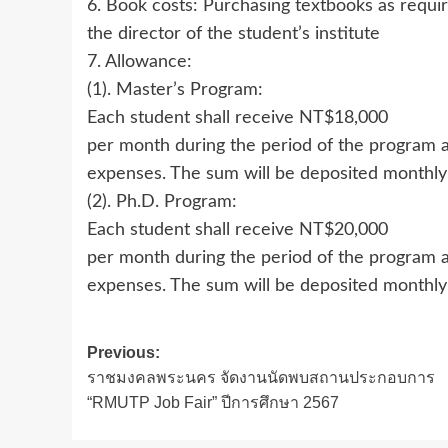
6. Book costs: Purchasing textbooks as require
the director of the student’s institute
7. Allowance:
(1). Master’s Program:
Each student shall receive NT$18,000
per month during the period of the program a
expenses. The sum will be deposited monthly 
(2). Ph.D. Program:
Each student shall receive NT$20,000
per month during the period of the program a
expenses. The sum will be deposited monthly 
Post
Previous:
ราชมงคลพระนคร จัดงานนัดพบสถานประกอบการ
navigation
“RMUTP Job Fair” ปีการศึกษา 2567