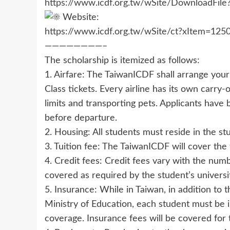
https://www.icdf.org.tw/wSite/DownloadFile
Website:
https://www.icdf.org.tw/wSite/ct?xItem=1
————————–
The scholarship is itemized as follows:
1. Airfare: The TaiwanICDF shall arrange you
Class tickets. Every airline has its own carry-
limits and transporting pets. Applicants have 
before departure.
2. Housing: All students must reside in the st
3. Tuition fee: The TaiwanICDF will cover the 
4. Credit fees: Credit fees vary with the numbe
covered as required by the student’s universi
5. Insurance: While in Taiwan, in addition to
Ministry of Education, each student must be 
coverage. Insurance fees will be covered for 