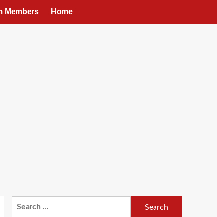
um Members
Home
Search
for: