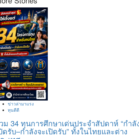
ore Stories
ข่าวล่ามาแรง
ทุนดีดี
วม 34 ทุนการศึกษาเด่นประจำสัปดาห์ “กำลั
ปิดรับ–กำลังจะเปิดรับ” ทั้งในไทยและต่าง