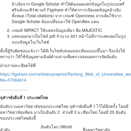
อ้างอิงจาก Google Scholar ทำให้ต้องเผยแพร่ข้อมูลในรูปแบบพรี
พรินต์บนเซิร์ฟเวอร์ Figshare ทำให้ค่าการเปิดเผยข้อมูลอ้างอิง
ทั้งหมด (Total citations) จาก เกณฑ์ Openness จากเดิมใช้จาก
Google Scholar ต้องเปลี่ยนมาใช้ OpenAlex แทน
เกณฑ์ IMPACT ใช้แหล่งข้อมูลเดียว คือ MAJESTIC
แสดงออกมาเป็นไฟล์ pdf จำนวน 921 หน้าไม่มีการแสดงผลในรูป
แบบข้อมูลในเว็บไซต์
ทั้งนี้ผู้รับผิดชอบแจ้งว่า ได้มีเว็บไซต์ปลอมลอกเลียนแบบขึ้นมา จึงแจ้งให้
ทราบว่า ให้ใช้ข้อมูลตามลิงค์ด้านล่างเพื่อตรวจสอบผลการจัดอันดับ
อ่านรายละเอียดได้ที่
https://figshare.com/articles/preprint/Ranking_Web_of_Universities_
file=57084614
…………………
จุฬาฯยังยืนที่ 1 ประเทศไทย
อันดับรวมมหาวิทยาลัยของประเทศไทย จุฬาฯยังยืนที่ 1 ไว้ได้อีกครั้ง โดยมี
มหาวิทยาลัยมหิดล มาเป็นอันดับ 2 ส่วนที่ 3 ม.เชียงใหม่ โดยมี 20 อันดับ
ของประเทศไทยดังนี้
อันดับโลก (World
ลำดับ
ชื่อมหาวิทยาลัย