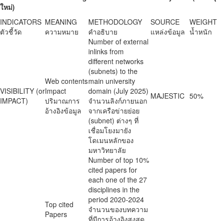
ใหม่)
INDICATORS
MEANING
METHODOLOGY
SOURCE
WEIGHT
ตัวชี้วัด
ความหมาย
คำอธิบาย
แหล่งข้อมูล
น้ำหนัก
Number of external
inlinks from
different networks
(subnets) to the
Web contents
main university
VISIBILITY (or
Impact
domain (July 2025)
MAJESTIC
50%
IMPACT)
ปริมาณการ
จำนวนลิงก์ภายนอก
อ้างอิงข้อมูล
จากเครือข่ายย่อย
(subnet) ต่างๆ ที่
เชื่อมโยงมายัง
โดเมนหลักของ
มหาวิทยาลัย
Number of top 10%
cited papers for
each one of the 27
disciplines in the
period 2020-2024
Top cited
จำนวนของบทความ
Papers
ที่มีการอ้างอิงสูงสุด