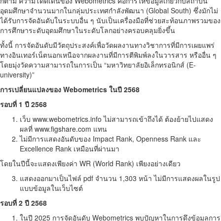
ก็ตาม ความโดดเด่นของ Webometrics คือการให้ข้อมูลเกี่ยวกับสถาบัน
อุดมศึกษาจำนวนมากในกลุ่มประเทศกำลังพัฒนา (Global South) ซึ่งมักไม่
ได้รับการจัดอันดับในระบบอื่น ๆ นับเป็นเครื่องมือที่ช่วยสะท้อนภาพรวมของ
การศึกษาระดับอุดมศึกษาในระดับโลกอย่างครอบคลุมยิ่งขึ้น
ทั้งนี้ การจัดอันดับมีวัตถุประสงค์เพื่อวัดผลงานทางวิชาการที่มีการเผยแพร่
ทางอินเทอร์เน็ตนอกเหนือจากผลงานที่มีการตีพิมพ์ลงในวารสาร หรืออื่น ๆ
โดยมุ่งวัดความสามารถในการเป็น “มหาวิทยาลัยอิเล็กทรอนิกส์ (E-
university)”
การเปลี่ยนแปลงของ Webometrics ในปี 2568
รอบที่ 1 ปี 2568
เว็บ www.webometrics.info ไม่สามารถเข้าถึงได้ ต้องย้ายไปแสดง
ผลที่ www.figshare.com แทน
ไม่มีการแสดงอันดับของ Impact Rank, Openness Rank และ
Excellence Rank เหมือนที่ผ่านมา
โดยในปีนี้จะแสดงเพียงค่า WR (World Rank) เพียงอย่างเดียว
แสดงออกมาเป็นไฟล์ pdf จำนวน 1,303 หน้า ไม่มีการแสดงผลในรูป
แบบข้อมูลในเว็บไซต์
รอบที่ 2 ปี 2568
ในปี 2025 การจัดอันดับ Webometrics พบปัญหาในการดึงข้อมูลการ