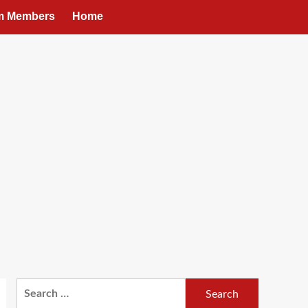
um Members
Home
Search
for: