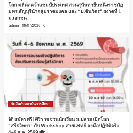
โลก มหิดลคว้าแชมป์ประเทศ สวนสุนันทายืนหนึ่งราชภัฏ
มทร.ธัญบุรีนำกลุ่มราชมงคล และ “ม.ชินวัตร” ผงาดที่ 1
ม.เอกชน
admin
09/07/2026
0
จัดอันดับสถาบันการศึกษา
🚨 สมัครฟรี! ศิริราชชวนนักเรียน ม.ปลาย เปิดโลก
“สรีรวิทยา” กับ Workshop สายแพทย์ ลงมือปฏิบัติจริง
4–6 ส.ค. 2569 🎓