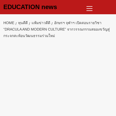
Skip
Primary
EDUCATION news
to
Menu
content
HOME
ทุนดีดี
แฟ้มข่าวดีดี
อักษรฯ จุฬาฯ เปิดสอนรายวิชา
“DRACULA AND MODERN CULTURE” จากวรรณกรรมสยองขวัญสู่
กระจกสะท้อนวัฒนธรรมร่วมใหม่