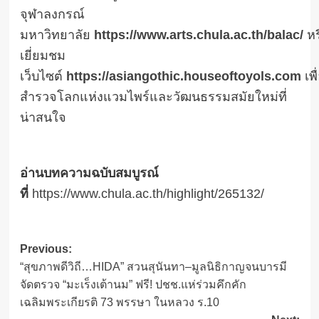
จุฬาลงกรณ์
มหาวิทยาลัย
https://www.arts.chula.ac.th/balac/
หร
เยี่ยมชม
เว็บไซต์
https://asiangothic.houseoftoyols.com
เพื
สำรวจโลกแห่งแวมไพร์และวัฒนธรรมสมัยใหม่ที่
น่าสนใจ
อ่านบทความฉบับสมบูรณ์
ที่
https://www.chula.ac.th/highlight/265132/
Post
Previous:
“สุขภาพดีวิถี…HIDA” สวนสุนันทา–มูลนิธิกาญจนบารมี
navigation
จัดตรวจ “มะเร็งเต้านม” ฟรี! ปชช.แห่ร่วมคึกคัก
เฉลิมพระเกียรติ 73 พรรษา ในหลวง ร.10