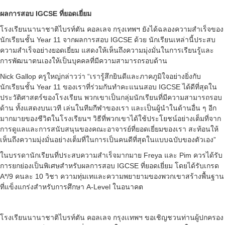
ผลการสอบ
IGCSE
ที่ยอดเยี่ยม
โรงเรียนนานาชาติไบรท์ตัน คอลเลจ กรุงเทพฯ ยังได้ฉลองความสำเร็จของ
นักเรียนชั้น Year 11 จากผลการสอบ IGCSE ด้วย นักเรียนเหล่านี้ประสบ
ความสำเร็จอย่างยอดเยี่ยม แสดงให้เห็นถึงความมุ่งมั่นในการเรียนรู้และ
การพัฒนาตนเองให้เป็นบุคคลที่มีความสามารถรอบด้าน
Nick Gallop ครูใหญ่กล่าวว่า “เรารู้สึกยินดีและภาคภูมิใจอย่างยิ่งกับ
นักเรียนชั้น Year 11 ของเราที่ร่วมกันทำคะแนนสอบ IGCSE ได้ดีที่สุดใน
ประวัติศาสตร์ของโรงเรียน พวกเขาเป็นกลุ่มนักเรียนที่มีความสามารถรอบ
ด้าน ทั้งแสดงบนเวที เล่นในทีมกีฬาของเรา และเป็นผู้นำในด้านอื่น ๆ อีก
มากมายของชีวิตในโรงเรียนฯ วิธีที่พวกเขาได้ใช้ประโยชน์อย่างเต็มที่จาก
การดูแลและการสนับสนุนของคณะอาจารย์ที่ยอดเยี่ยมของเรา สะท้อนให้
เห็นถึงความมุ่งมั่นอย่างเต็มที่ในการเป็นคนดีที่สุดในแบบฉบับของตัวเอง”
ในบรรดานักเรียนที่ประสบความสำเร็จมากมาย Freya และ Pim ควรได้รับ
การยกย่องเป็นพิเศษสำหรับผลการสอบ IGCSE ที่ยอดเยี่ยม โดยได้รับเกรด
A*/9 คนละ 10 วิชา ความทุ่มเทและความพยายามของพวกเขาสร้างพื้นฐาน
ที่แข็งแกร่งสำหรับการศึกษา A-Level ในอนาคต
โรงเรียนนานาชาติไบรท์ตัน คอลเลจ กรุงเเทพฯ ขอเชิญชวนท่านผู้ปกครอง