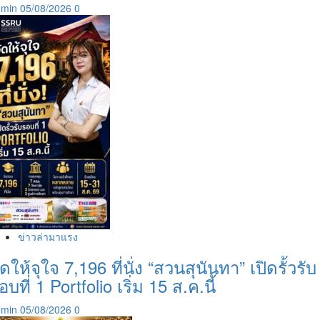
dmin
05/08/2026
0
ข่าวล่ามาแรง
ัดให้จุใจ 7,196 ที่นั่ง “สวนสุนันทา” เปิดรั้วรับ
อบที่ 1 Portfolio เริ่ม 15 ส.ค.นี้
dmin
05/08/2026
0