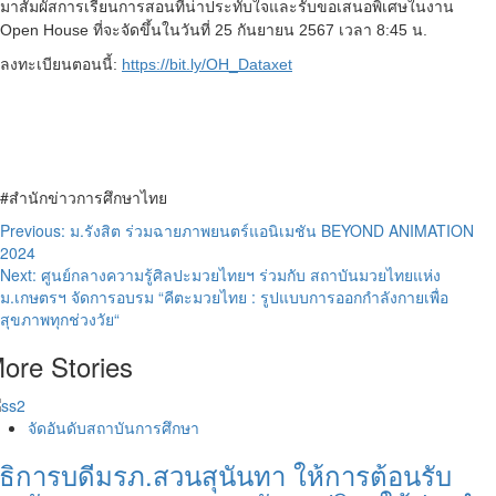
มาสัมผัสการเรียนการสอนที่น่าประทับใจและรับขอเสนอพิเศษในงาน
Open House ที่จะจัดขึ้นในวันที่ 25 กันยายน 2567 เวลา 8:45 น.
ลงทะเบียนตอนนี้:
https://bit.ly/OH_Dataxet
#สำนักข่าวการศึกษาไทย
Post
Previous:
ม.รังสิต ร่วมฉายภาพยนตร์แอนิเมชัน BEYOND ANIMATION
2024
navigation
Next:
ศูนย์กลางความรู้ศิลปะมวยไทยฯ ร่วมกับ สถาบันมวยไทยแห่ง
ม.เกษตรฯ จัดการอบรม “คีตะมวยไทย : รูปแบบการออกกำลังกายเพื่อ
สุขภาพทุกช่วงวัย“
ore Stories
จัดอันดับสถาบันการศึกษา
ธิการบดีมรภ.สวนสุนันทา ให้การต้อนรับ