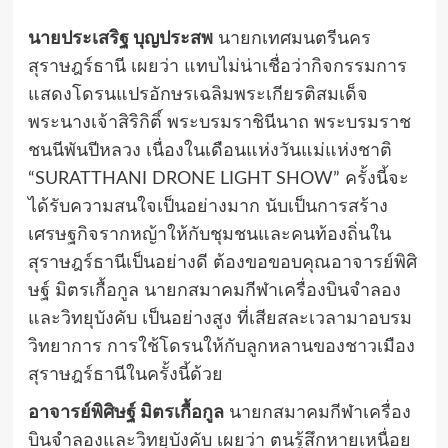
นายประเสริฐ บุญประสพ
นายกเทศมนตรีนคร
สุราษฎร์ธานี เผยว่า แทบไม่น่าเชื่อว่ากิจกรรมการ
แสดงโดรนแปรอักษรเฉลิมพระเกียรติสมเด็จ
พระนางเจ้าสิริกิติ์ พระบรมราชินีนาถ พระบรมราช
ชนนีพันปีหลวง เนื่องในเดือนแห่งวันแม่แห่งชาติ
“SURATTHANI DRONE LIGHT SHOW” ครั้งนี้จะ
ได้รับความสนใจเป็นอย่างมาก นับเป็นการสร้าง
เศรษฐกิจรากหญ้าให้กับชุมชนและคนท้องถิ่นใน
สุราษฎร์ธานีเป็นอย่างดี ต้องขอขอบคุณอาจารย์พิศิ
ษฐ์ มิตรเกื้อกูล นายกสมาคมกีฬาเครื่องบินจำลอง
และวิทยุบังคับ เป็นอย่างสูง ที่เสียสละเวลามาอบรม
วิทยาการ การใช้โดรนให้กับลูกหลานของชาวเมือง
สุราษฎร์ธานีในครั้งนี้ด้วย
อาจารย์พิศิษฐ์ มิตรเกื้อกูล
นายกสมาคมกีฬาเครื่อง
บินจำลองและวิทยุบังคับ เผยว่า ตนรู้สึกหายเหนื่อย