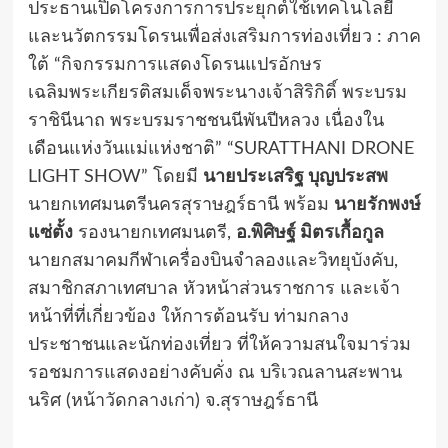
ประธานเปิดโครงการการประยุกต์ใช้เทคโนโลยี
และนวัตกรรมโดรนเพื่อส่งเสริมการท่องเที่ยว : ภาค
ใต้ “กิจกรรมการแสดงโดรนแปรอักษร
เฉลิมพระเกียรติสมเด็จพระนางเจ้าสิริกิติ์ พระบรม
ราชินีนาถ พระบรมราชชนนีพันปีหลวง เนื่องใน
เดือนแห่งวันแม่แห่งชาติ” “SURATTHANI DRONE
LIGHT SHOW” โดยมี
นายประเสริฐ บุญประสพ
นายกเทศมนตรีนครสุราษฎร์ธานี พร้อม
นายรักพงษ์
แซ่ตั้ง
รองนายกเทศมนตรี,
อ.พิศิษฐ์ มิตรเกื้อกูล
นายกสมาคมกีฬาเครื่องบินจำลองและวิทยุบังคับ,
สมาชิกสภาเทศบาล หัวหน้าส่วนราชการ และเจ้า
หน้าที่ที่เกี่ยวข้อง ให้การต้อนรับ ท่ามกลาง
ประชาชนและนักท่องเที่ยว ที่ให้ความสนใจมาร่วม
รอชมการแสดงอย่างคับคั่ง ณ บริเวณลานสะพาน
นริศ (หน้าวัดกลางเก่า) จ.สุราษฎร์ธานี