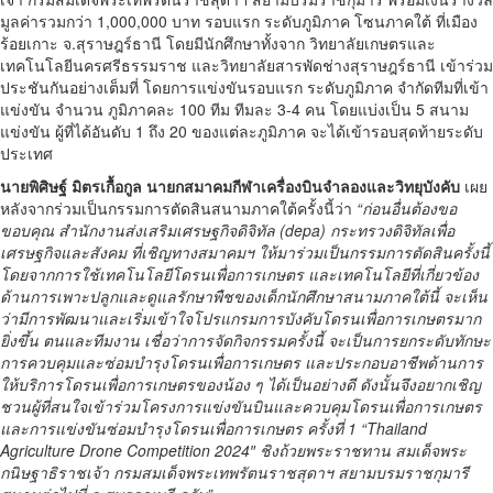
มูลค่ารวมกว่า 1,000,000 บาท รอบแรก ระดับภูมิภาค โซนภาคใต้ ที่เมือง
ร้อยเกาะ จ.สุราษฎร์ธานี โดยมีนักศึกษาทั้งจาก วิทยาลัยเกษตรและ
เทคโนโลยีนครศรีธรรมราช และวิทยาลัยสารพัดช่างสุราษฎร์ธานี เข้าร่วม
ประชันกันอย่างเต็มที่ โดยการแข่งขันรอบแรก ระดับภูมิภาค จำกัดทีมที่เข้า
แข่งขัน จำนวน ภูมิภาคละ 100 ทีม ทีมละ 3-4 คน โดยแบ่งเป็น 5 สนาม
แข่งขัน ผู้ที่ได้อันดับ 1 ถึง 20 ของแต่ละภูมิภาค จะได้เข้ารอบสุดท้ายระดับ
ประเทศ
นายพิศิษฐ์ มิตรเกื้อกูล นายกสมาคมกีฬาเครื่องบินจำลองและวิทยุบังคับ
เผย
หลังจากร่วมเป็นกรรมการตัดสินสนามภาคใต้ครั้งนี้ว่า
“ก่อนอื่นต้องขอ
ขอบคุณ สำนักงานส่งเสริมเศรษฐกิจดิจิทัล (depa) กระทรวงดิจิทัลเพื่อ
เศรษฐกิจและสังคม ที่เชิญทางสมาคมฯ ให้มาร่วมเป็นกรรมการตัดสินครั้งนี้
โดยจากการ
ใช้เทคโนโลยีโดรนเพื่อการเกษตร และเทคโนโลยีที่เกี่ยวข้อง
ด้านการเพาะปลูกและดูแลรักษาพืชของเด็กนักศึกษาสนามภาคใต้นี้ จะเห็น
ว่ามีการพัฒนาและเริ่มเข้าใจโปรแกรมการบังคับโดรนเพื่อการเกษตรมาก
ยิ่งขึ้น ตนและทีมงาน เชื่อว่าการจัดกิจกรรมครั้งนี้ จะเป็นการยกระดับทักษะ
การควบคุมและซ่อมบำรุงโดรนเพื่อการเกษตร และประกอบอาชีพด้านการ
ให้บริการโดรนเพื่อการเกษตรของน้อง ๆ ได้เป็นอย่างดี ดังนั้นจึงอยากเชิญ
ชวนผู้ที่สนใจเข้าร่วมโครงการแข่งขันบินและควบคุมโดรนเพื่อการเกษตร
และการแข่งขันซ่อมบำรุงโดรนเพื่อการเกษตร ครั้งที่ 1 “Thailand
Agriculture Drone Competition 2024″ ชิงถ้วยพระราชทาน สมเด็จพระ
กนิษฐาธิราชเจ้า กรมสมเด็จพระเทพรัตนราชสุดาฯ สยามบรมราชกุมารี