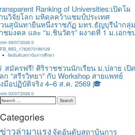
ransparent Ranking of Universities:เปิดโผ
านวิจัยโลก มหิดลคว้าแชมป์ประเทศ
วนสุนันทายืนหนึ่งราชภัฏ มทร.ธัญบุรีนำกลุ่
าชมงคล และ “ม.ชินวัตร” ผงาดที่ 1 ม.เอกช
dmin
09/07/2026
0
จัดอันดับสถาบันการศึกษา
 สมัครฟรี! ศิริราชชวนนักเรียน ม.ปลาย เปิ
ลก “สรีรวิทยา” กับ Workshop สายแพทย์
งมือปฏิบัติจริง 4–6 ส.ค. 2569 🎓
dmin
03/07/2026
0
Search
for:
Categories
ข่าวล่ามาแรง
จัดอันดับสถาบันการ