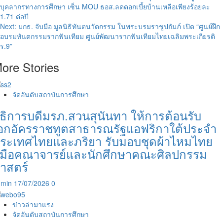
บุคลากรทางการศึกษา เซ็น MOU ธอส.ลดดอกเบี้ยบ้านเหลือเพียงร้อยละ
navigation
1.71 ต่อปี
Next:
มกธ. จับมือ มูลนิธิทันตนวัตกรรม ในพระบรมราชูปถัมภ์ เปิด “ศูนย์ฝึก
อบรมทันตกรรมรากฟันเทียม ศูนย์พัฒนารากฟันเทียมไทยเฉลิมพระเกียรติ
ร.9”
ore Stories
จัดอันดับสถาบันการศึกษา
ธิการบดีมรภ.สวนสุนันทา ให้การต้อนรับ
อกอัครราชทูตสาธารณรัฐแอฟริกาใต้ประจำ
ระเทศไทยและภริยา รับมอบชุดผ้าไหมไทย
ีมือคณาจารย์และนักศึกษาคณะศิลปกรรม
าสตร์
dmin
17/07/2026
0
ข่าวล่ามาแรง
จัดอันดับสถาบันการศึกษา