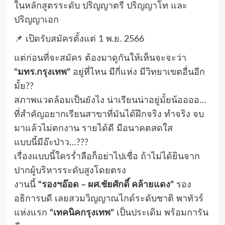
ในหลักสูตรระดับ ปริญญาตรี ปริญญาโท และ
ปริญญาเอก
📌 เปิดรับสมัครตั้งแต่ 1 พ.ย. 2566
แต่ก่อนที่จะสมัคร ต้องมาดูกันให้เห็นจะจะว่า
“มทร.กรุงเทพ”
อยู่ที่ไหน มีกี่แห่ง มีวิทยาเขตอื่นอีก
มั้ย??
สภาพแวดล้อมเป็นยังไง น่าเรียนน่าอยู่มั้ยน้ออออ…
ที่สำคัญอยากเรียนสาขาที่มันได้ฝึกจริง ทำจริง จบ
มาแล้วไม่ตกงาน รายได้ดี มีอนาคตสดใส
แบบนี้มีอ๊ะป่าว…???
เรื่องแบบนี้ใครร่ำลือก็อย่าไปเชื่อ ถ้าไม่ได้ยินจาก
ปากผู้บริหารระดับสูงโดยตรง
งานนี้
“รองฯอ๊อด – ผศ.ชัยศักดิ์ คล้ายแดง”
รอง
อธิการบดี เลยสวมวิญญาณไกด์ระดับชาติ พาทัวร์
แห่งแรก
“เทคนิคกรุงเทพ”
เป็นประเดิม พร้อมการัน