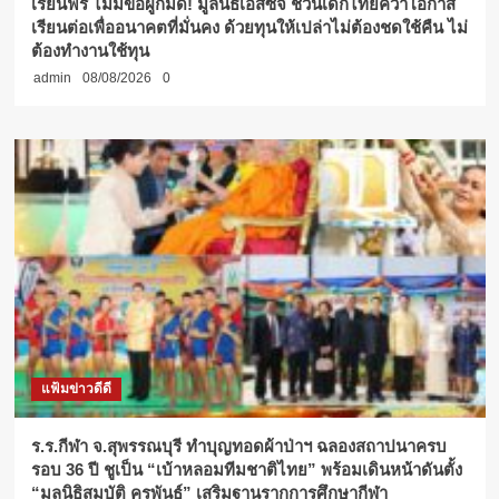
เรียนฟรี ไม่มีข้อผูกมัด! มูลนิธิเอสซีจี ชวนเด็กไทยคว้าโอกาส
เรียนต่อเพื่ออนาคตที่มั่นคง ด้วยทุนให้เปล่าไม่ต้องชดใช้คืน ไม่
ต้องทำงานใช้ทุน
admin
08/08/2026
0
แฟ้มข่าวดีดี
ร.ร.กีฬา จ.สุพรรณบุรี ทำบุญทอดผ้าป่าฯ ฉลองสถาปนาครบ
รอบ 36 ปี ชูเป็น “เบ้าหลอมทีมชาติไทย” พร้อมเดินหน้าดันตั้ง
“มูลนิธิสมบัติ คุรุพันธ์” เสริมฐานรากการศึกษากีฬา