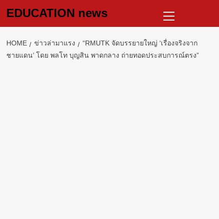
Skip
Primary
EDUCATION news
to
Menu
content
HOME
ข่าวล่ามาแรง
“RMUTK จัดบรรยายใหญ่ ‘เรื่องจริงจาก
ชายแดน’ โดย พลโท บุญสิน พาดกลาง ถ่ายทอดประสบการณ์ตรง”