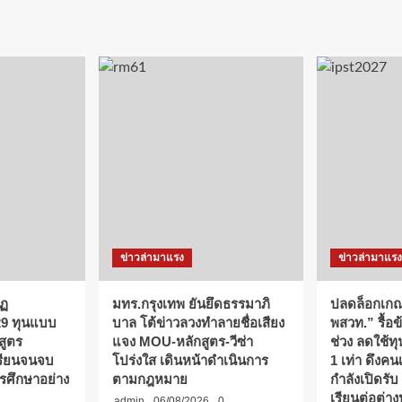
ข่าวล่ามาแรง
ข่าวล่ามาแรง
ัฏ
มทร.กรุงเทพ ยันยึดธรรมาภิ
ปลดล็อกเกณ
29 ทุนแบบ
บาล โต้ข่าวลวงทำลายชื่อเสียง
พสวท.” รื้อข
สูตร
แจง MOU-หลักสูตร-วีซ่า
ช่วง ลดใช้ท
รียนจนจบ
โปร่งใส เดินหน้าดำเนินการ
1 เท่า ดึงคน
รศึกษาอย่าง
ตามกฎหมาย
กำลังเปิดรับ
เรียนต่อต่าง
admin
06/08/2026
0