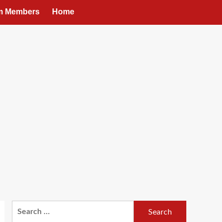
um Members
Home
Search
for: