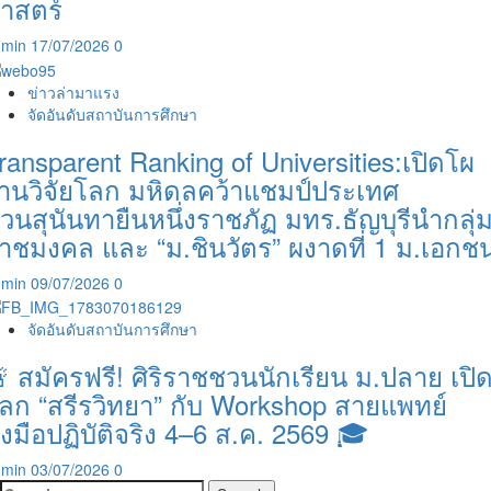
าสตร์
dmin
17/07/2026
0
ข่าวล่ามาแรง
จัดอันดับสถาบันการศึกษา
ransparent Ranking of Universities:เปิดโผ
านวิจัยโลก มหิดลคว้าแชมป์ประเทศ
วนสุนันทายืนหนึ่งราชภัฏ มทร.ธัญบุรีนำกลุ่
าชมงคล และ “ม.ชินวัตร” ผงาดที่ 1 ม.เอกช
dmin
09/07/2026
0
จัดอันดับสถาบันการศึกษา
 สมัครฟรี! ศิริราชชวนนักเรียน ม.ปลาย เปิ
ลก “สรีรวิทยา” กับ Workshop สายแพทย์
งมือปฏิบัติจริง 4–6 ส.ค. 2569 🎓
dmin
03/07/2026
0
Search