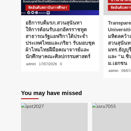
ข่าวล่ามาแร
จัดอันดับสถาบันการศึกษา
จัดอันดับสถา
อธิการบดีมรภ.สวนสุนันทา
Transpare
ให้การต้อนรับเอกอัครราชทูต
Universit
สาธารณรัฐแอฟริกาใต้ประจำ
มหิดลคว้
ประเทศไทยและภริยา รับมอบชุด
สวนสุนันท
ผ้าไหมไทยฝีมือคณาจารย์และ
มทร.ธัญบุ
นักศึกษาคณะศิลปกรรมศาสตร์
และ “ม.ชิน
ม.เอกชน
admin
17/07/2026
0
admin
09/07
You may have missed