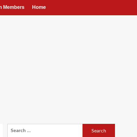
um Members
Home
Search
for: