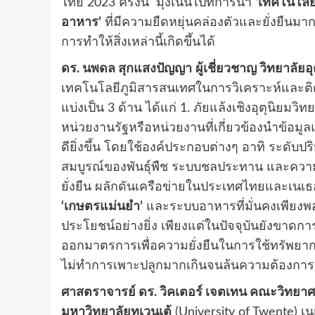
ไทย 2023 ครั้งนี้ มุ่งเน้นไปที่การนำ
‘เทคโนโลย
อาหาร’
ที่มีความยืดหยุ่นคล่องตัวและยั่งยืนมา
การทำให้สิ่งเหล่านี้เกิดขึ้นได้
ดร. นพดล สุกแสงปัญญา
ผู้เชี่ยวชาญ วิทยาล
เทคโนโลยีภูมิสารสนเทศในการวิเคราะห์และต
แบ่งเป็น 3 ด้าน ได้แก่ 1. ภัยแล้งเชิงอุตุนิยมวิท
หน่วยงานรัฐหรือหน่วยงานที่เกี่ยวข้องนำข้อ
ดียิ่งขึ้น โดยใช้องค์ประกอบต่างๆ อาทิ ระด
สมบูรณ์ของพันธุ์พืช ระบบชลประทาน และความ
ยั่งยืน ผลักดันเครือข่ายในประเทศไทยและเนเ
‘เกษตรแม่นยำ’
และระบบอาหารที่มั่นคงเพียงพ
ประโยชน์อย่างยิ่ง เพียงแต่ในปัจจุบันยังขาดก
ออกมาตรการเพื่อความยั่งยืนในการใช้ทรัพยาก
ไม่ทำการเพาะปลูกมากเกินจนล้นความต้องการข
ศาสตราจารย์ ดร. วิคเตอร์ เจตเทน คณะวิทยา
มหาวิทยาลัยทเวนเต้
(University of Twente) 