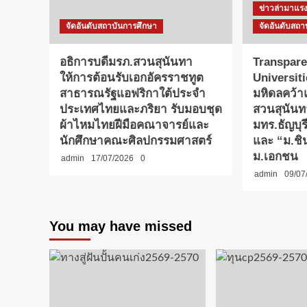
ข่าวล่ามาแร
จัดอันดับสถาบันการศึกษา
จัดอันดับสถา
อธิการบดีมรภ.สวนสุนันทา
Transpare
ให้การต้อนรับเอกอัครราชทูต
Universit
สาธารณรัฐแอฟริกาใต้ประจำ
มหิดลคว้
ประเทศไทยและภริยา รับมอบชุด
สวนสุนันท
ผ้าไหมไทยฝีมือคณาจารย์และ
มทร.ธัญบุ
นักศึกษาคณะศิลปกรรมศาสตร์
และ “ม.ชิน
ม.เอกชน
admin
17/07/2026
0
admin
09/07
You may have missed