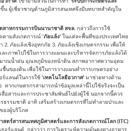
ีอวกาศ’
เข้ามามีส่วนในการทำ
‘ระบบการเกษตรและ
กขึ้น ผู้เชี่ยวชาญด้านภูมิสารสนเทศจึงมีบทบาทสำคัญใน
ัยอุตสาหกรรมการบินนานาชาติ สจล.
กล่าวถึงการใช้
ิดตามสังเกตการณ์
‘ภัยแล้ง’
ในแต่ละพื้นที่ของประเทศไทย
ยา 2. ภัยแล้งเชิงอุทกภัย 3. ภัยแล้งเชิงเกษตรกรรม เพื่อให้
มูลและภาพไปใช้ในการวางแผนและบริหารจัดการภัยแล้งได้
ับปริมาณน้ำฝน อุณหภูมิของหน้าดิน สภาพอากาศความอุดม
ชื้นของดิน เพื่อใช้ในการวางแผนทำการเกษตรอย่าง
ธอร์แลนด์ในการใช้
‘เทคโนโลยีอวกาศ’
มาช่วยทางด้าน
อ หากเกษตรกรสามารถนำข้อมูลเหล่านี้ไปใช้จริงจะเป็น
ารสื่อสารและการประชาสัมพันธ์ไปยังผู้ใช้ นอกจากนี้ควร
รธรรมชาติ อาทิ เสริมสร้างเกษตรกรที่ไม่ทำลายป่าและ
องผู้บริโภค
ศาสตร์สารสนเทศภูมิศาสตร์และการสังเกตการณ์โลก (
ITC)
เนเธอร์แลนด์ กล่าวว่า การวิเคราะห์ความมั่นคงทางอาหาร