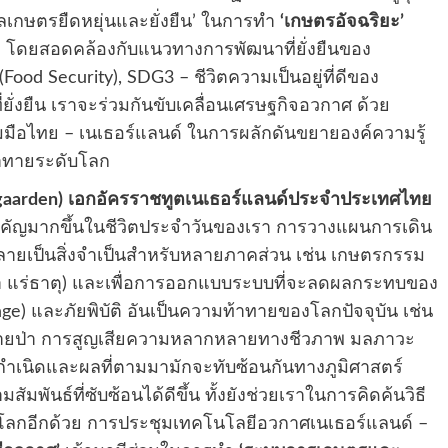
เกษตรยืดหยุ่นและยั่งยืน’ ในการทำ
‘เกษตรอัจฉริยะ’
ูล โดยสอดคล้องกับแนวทางการพัฒนาที่ยั่งยืนของ
d Security), SDG3 – ชีวิตความเป็นอยู่ที่ดีของ
่งยืน เราจะร่วมกันขับเคลื่อนเศรษฐกิจอวกาศ ด้วย
ือไทย – เนเธอร์แลนด์ ในการผลักดันขยายองค์ความรู้
้าทายระดับโลก
aarden)
เอกอัครราชทูตเนเธอร์แลนด์ประจำประเทศไทย
สำคัญมากขึ้นในชีวิตประจำวันของเรา การวางแผนการเดิน
่กลายเป็นสิ่งจำเป็นสำหรับหลายภาคส่วน เช่น เกษตรกรรม
น้ำ แร่ธาตุ) และเพื่อการออกแบบระบบที่จะลดผลกระทบของ
e) และภัยพิบัติ อันเป็นความท้าทายของโลกปัจจุบัน เช่น
ม้ทำลายป่า การสูญเสียความหลากหลายทางชีวภาพ มลภาวะ
กำเนิดและผลที่ตามมามักจะทับซ้อนกันทางภูมิศาสตร์
มพันธ์ที่ซับซ้อนได้ดีขึ้น ทั้งยังช่วยเราในการคิดค้นวิธี
ละโลกอีกด้วย การประชุมเทคโนโลยีอวกาศเนเธอร์แลนด์ –