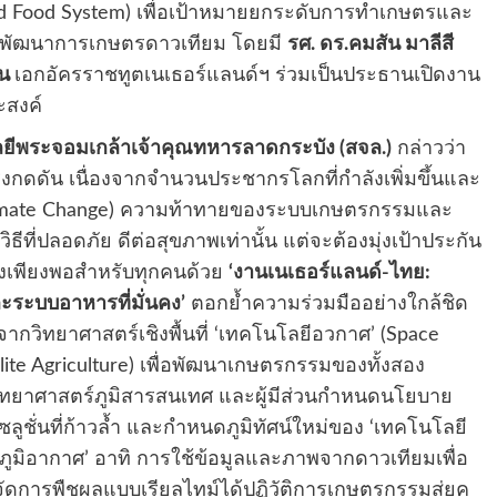
 and Food System) เพื่อเป้าหมายยกระดับการทำเกษตรและ
้ว พัฒนาการเกษตรดาวเทียม โดยมี
รศ. ดร.คมสัน มาลีสี
ิน
เอกอัครราชทูตเนเธอร์แลนด์ฯ ร่วมเป็นประธานเปิดงาน
ะสงค์
ยีพระจอมเกล้าเจ้าคุณทหารลาดกระบัง (สจล.)
กล่าวว่า
กดดัน เนื่องจากจำนวนประชากรโลกที่กำลังเพิ่มขึ้นและ
Climate Change) ความท้าทายของระบบเกษตรกรรมและ
ที่ปลอดภัย ดีต่อสุขภาพเท่านั้น แต่จะต้องมุ่งเป้าประกัน
างเพียงพอสำหรับทุกคนด้วย
‘งานเนเธอร์แลนด์-ไทย:
ะระบบอาหารที่มั่นคง’
ตอกย้ำความร่วมมืออย่างใกล้ชิด
กวิทยาศาสตร์เชิงพื้นที่ ‘เทคโนโลยีอวกาศ’ (Space
llite Agriculture) เพื่อพัฒนาเกษตรกรรมของทั้งสอง
กวิทยาศาสตร์ภูมิสารสนเทศ และผู้มีส่วนกำหนดนโยบาย
ูชั่นที่ก้าวล้ำ และกำหนดภูมิทัศน์ใหม่ของ ‘เทคโนโลยี
มิอากาศ’ อาทิ การใช้ข้อมูลและภาพจากดาวเทียมเพื่อ
ดการพืชผลแบบเรียลไทม์ได้ปฏิวัติการเกษตรกรรมสู่ยุค