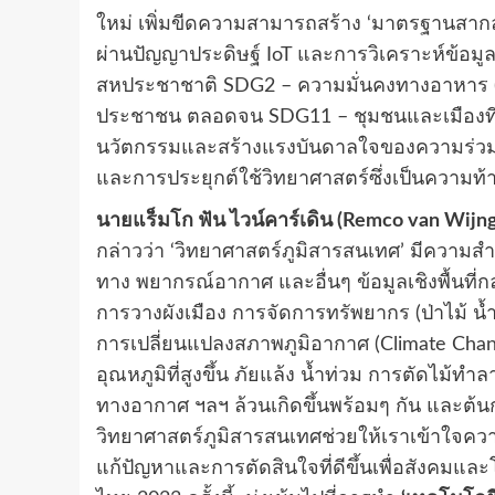
ใหม่ เพิ่มขีดความสามารถสร้าง ‘มาตรฐานสากล
ผ่านปัญญาประดิษฐ์ IoT และการวิเคราะห์ข้อม
สหประชาชาติ SDG2 – ความมั่นคงทางอาหาร (Foo
ประชาชน ตลอดจน SDG11 – ชุมชนและเมืองที่ยั
นวัตกรรมและสร้างแรงบันดาลใจของความร่วมม
และการประยุกต์ใช้วิทยาศาสตร์ซึ่งเป็นความท
นายแร็มโก ฟัน ไวน์คาร์เดิน (
Remco van Wijng
กล่าวว่า ‘วิทยาศาสตร์ภูมิสารสนเทศ’ มีความ
ทาง พยากรณ์อากาศ และอื่นๆ ข้อมูลเชิงพื้นที
การวางผังเมือง การจัดการทรัพยากร (ป่าไม้ 
การเปลี่ยนแปลงสภาพภูมิอากาศ (Climate Chang
อุณหภูมิที่สูงขึ้น ภัยแล้ง น้ำท่วม การตัดไ
ทางอากาศ ฯลฯ ล้วนเกิดขึ้นพร้อมๆ กัน และต้น
วิทยาศาสตร์ภูมิสารสนเทศช่วยให้เราเข้าใจความสั
แก้ปัญหาและการตัดสินใจที่ดีขึ้นเพื่อสังคมแ