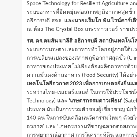
Space Technology for Resilient Agriculture
ระบบอาหารที่ยืดหยุ่นต่อสภาพภูมิอากาศสุดขั
อธิการบดี สจล. และ
นาย
แร็มโก ฟัน ไวน์คาร์เด
ณ ห้อง The Crystal Box เกษรทาวเวอร์ ราชปร
รศ. ดร.คมสัน มาลีสี
อธิการบดี
สถาบันเทคโนโล
ระบบการเกษตรและอาหารทั่วโลกอยู่ภายใต้แรง
การเปลี่ยนแปลงของสภาพภูมิอากาศสุดขั้ว (
อาหารของประเทศ ไม่เพียงต้องผลิตอาหารด้วยวิธี
ความมั่นคงด้านอาหาร (Food Security) ได้อย่
เทคโนโลยีอวกาศ 2023 เพื่อการเกษตรยั่งยืนแล
ระหว่างไทย-เนเธอร์แลนด์ ในการใช้ประโยชน์จา
Technology) และ
‘เกษตรกรรมดาวเทียม’
(Sate
ประเทศ นับเป็นการรวมตัวของผู้เชี่ยวชาญ นั
140 คน ในการขับเคลื่อนนวัตกรรมใหม่ๆ ด้วยโซล
อวกาศ’ และ ‘เกษตรกรรมที่ชาญฉลาดต่อสภาพภู
การพยากรณ์อากาศ การวิเคราะห์ดิน และการจั