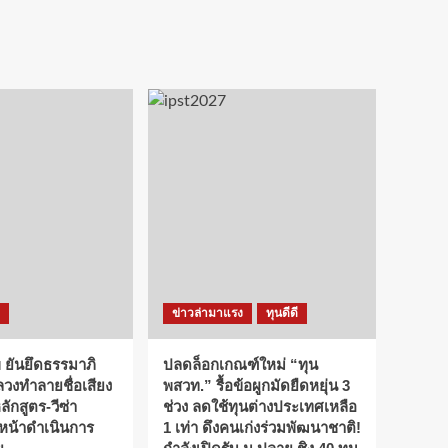
ข่าวล่ามาแรง
ทุนดีดี
 ยันยึดธรรมาภิ
ปลดล็อกเกณฑ์ใหม่ “ทุน
ลวงทำลายชื่อเสียง
พสวท.” รื้อข้อผูกมัดยืดหยุ่น 3
กสูตร-วีซ่า
ช่วง ลดใช้ทุนต่างประเทศเหลือ
นหน้าดำเนินการ
1 เท่า ดึงคนเก่งร่วมพัฒนาชาติ!