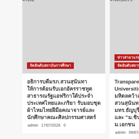
ข่าวล่ามาแร
จัดอันดับสถาบันการศึกษา
จัดอันดับสถา
อธิการบดีมรภ.สวนสุนันทา
Transpare
ให้การต้อนรับเอกอัครราชทูต
Universit
สาธารณรัฐแอฟริกาใต้ประจำ
มหิดลคว้
ประเทศไทยและภริยา รับมอบชุด
สวนสุนันท
ผ้าไหมไทยฝีมือคณาจารย์และ
มทร.ธัญบุ
นักศึกษาคณะศิลปกรรมศาสตร์
และ “ม.ชิน
ม.เอกชน
admin
17/07/2026
0
admin
09/07