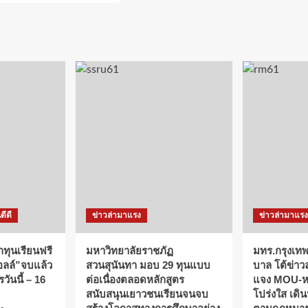
ดีดี
ข่าวล่ามาแรง
ข่าวล่ามาแรง
กทุนเรียนฟรี
มหาวิทยาลัยราชภัฏ
มทร.กรุงเทพ
ออลล์”จบแล้ว
สวนสุนันทา มอบ 29 ทุนแบบ
บาล โต้ข่าว
วันนี้ – 16
ต่อเนื่องตลอดหลักสูตร
แจง MOU-หลั
สนับสนุนเยาวชนเรียนจนจบ
โปร่งใส เดิ