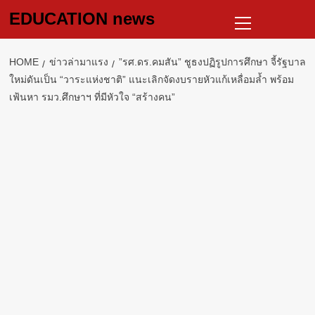
Skip
Primary
EDUCATION news
to
Menu
content
HOME
ข่าวล่ามาแรง
​”รศ.ดร.คมสัน” ชูธงปฏิรูปการศึกษา จี้รัฐบาล
ใหม่ดันเป็น “วาระแห่งชาติ” แนะเลิกจัดงบรายหัวแก้เหลื่อมล้ำ พร้อม
เฟ้นหา รมว.ศึกษาฯ ที่มีหัวใจ “สร้างคน”