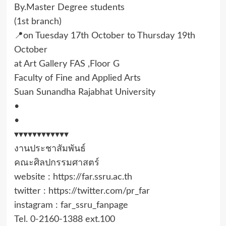
By.Master Degree students
(1st branch)
📍on Tuesday 17th October to Thursday 19th
October
at Art Gallery FAS ,Floor G
Faculty of Fine and Applied Arts
Suan Sunandha Rajabhat University
•
•
▾▾▾▾▾▾▾▾▾▾▾▾
งานประชาสัมพันธ์
คณะศิลปกรรมศาสตร์
website : https://far.ssru.ac.th
twitter : https://twitter.com/pr_far
instagram : far_ssru_fanpage
Tel. 0-2160-1388 ext.100