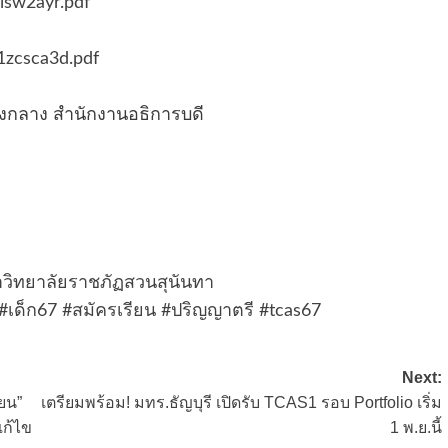
jlsw2ayr.pdf
/1zcsca3d.pdf
องกลาง สำนักงานอธิการบดี
วิทยาลัยราชภัฏสวนสุนันทา
#เด็ก67
#สมัครเรียน
#ปริญญาตรี
#tcas67
Next:
ียน”
เตรียมพร้อม! มทร.ธัญบุรี เปิดรับ TCAS1 รอบ Portfolio เริ่ม
แก้ไข
1 พ.ย.นี้