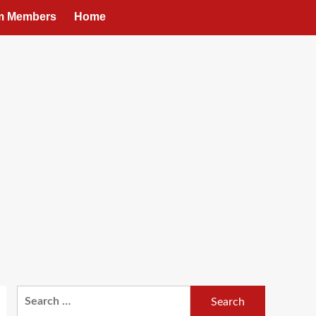
um Members
Home
Search
for: