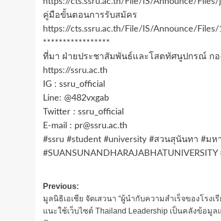
https://cts.ssru.ac.th/File/IS/Announce/Files/
คู่มือขั้นตอนการรับสมัคร
https://cts.ssru.ac.th/File/IS/Announce/Files
*****************
ที่มา ฝ่ายประชาสัมพันธ์และโสตทัศนูปกรณ์ ก
https://ssru.ac.th
IG : ssru_official
Line: @482vxgab
Twitter : ssru_official
E-mail : pr@ssru.ac.th
#ssru
#student
#university
#สวนสุนันทา
#มหา
#SUANSUNANDHARAJABHATUNIVERSITY
Post
Previous:
มูลนิธิเอเชีย จัดเสวนา “ผู้นำกับความสำเร็จของโรงเร
navigation
แนะใช้เว็บไซต์ Thailand Leadership เป็นคลังข้อมูล