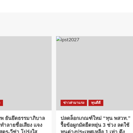
ง
ข่าวล่ามาแรง
ทุนดีดี
ทพ ยันยึดธรรมาภิบาล
ปลดล็อกเกณฑ์ใหม่ “ทุน พสวท.”
งทำลายชื่อเสียง แจง
รื้อข้อผูกมัดยืดหยุ่น 3 ช่วง ลดใช้
ตร-วีซ่า โปร่งใส
ทุนต่างประเทศเหลือ 1 เท่า ดึง