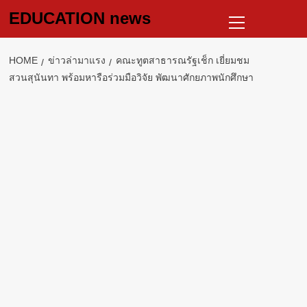
Skip
Primary
EDUCATION news
to
Menu
content
HOME
ข่าวล่ามาแรง
คณะทูตสาธารณรัฐเช็ก เยี่ยมชม
สวนสุนันทา พร้อมหารือร่วมมือวิจัย พัฒนาศักยภาพนักศึกษา