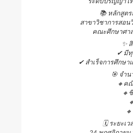
ระดับปริญญาโท
📚 หลักสูต
สาขาวิชาการสอนว
คณะศึกษาศาสต
✨ ส
✔ มีท
✔ สำเร็จการศึกษาแล
🎯 จำน
🔸คณิ
🔸ช

🔸
🗓 ระยะเวล
24 พฤศจิกายน