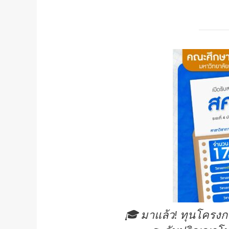
🎓 มาแล้ว! ทุนโครงกา