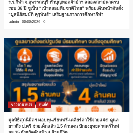
ร.ร.กีฬา จ.สุพรรณบุรี ทำบุญทอดผ้าป่าฯ ฉลองสถาปนาครบ
รอบ 36 ปี ชูเป็น “เบ้าหลอมทีมชาติไทย” พร้อมเดินหน้าดันตั้ง
“มูลนิธิสมบัติ คุรุพันธ์” เสริมฐานรากการศึกษากีฬา
admin
08/08/2026
0
ข่าวล่ามาแรง
ทุนดีดี
มูลนิธิศุภนิมิตฯ มอบทุนเรียนฟรี-เคลียร์ค่าใช้จ่ายแฝง! ดูแล
ยาวถึง ป.ตรี ช่วยเด็กแล้ว 1.5 ล้านคน ปักธงยุทธศาสตร์ใหม่
ลุย 35 จังหวัดดันเป้า 4 ล้านชีวิต