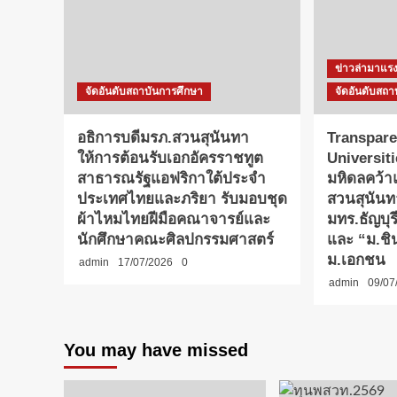
ข่าวล่ามาแร
จัดอันดับสถาบันการศึกษา
จัดอันดับสถา
อธิการบดีมรภ.สวนสุนันทา
Transpare
ให้การต้อนรับเอกอัครราชทูต
Universit
สาธารณรัฐแอฟริกาใต้ประจำ
มหิดลคว้
ประเทศไทยและภริยา รับมอบชุด
สวนสุนันท
ผ้าไหมไทยฝีมือคณาจารย์และ
มทร.ธัญบุ
นักศึกษาคณะศิลปกรรมศาสตร์
และ “ม.ชิน
ม.เอกชน
admin
17/07/2026
0
admin
09/07
You may have missed