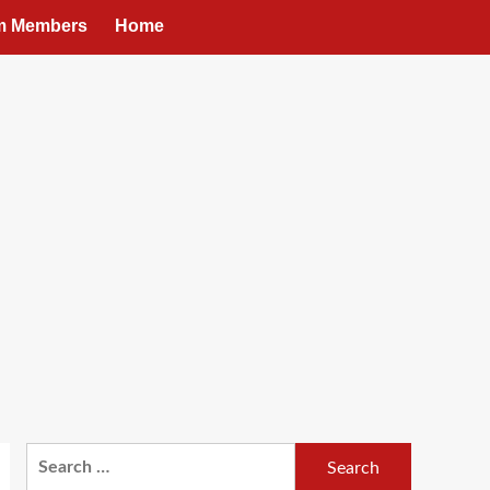
um Members
Home
Search
for: