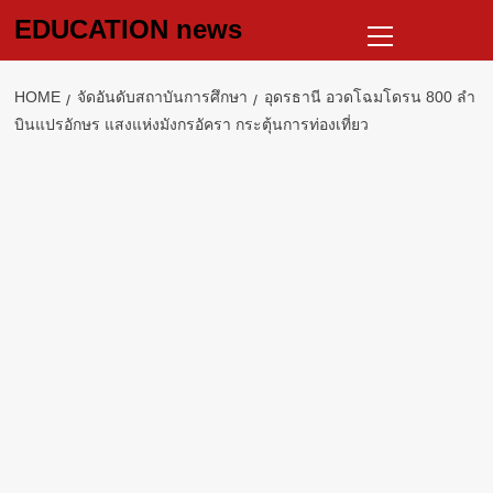
Skip
Primary
EDUCATION news
to
Menu
content
HOME
จัดอันดับสถาบันการศึกษา
อุดรธานี อวดโฉมโดรน 800 ลำ
บินแปรอักษร แสงแห่งมังกรอัครา กระตุ้นการท่องเที่ยว