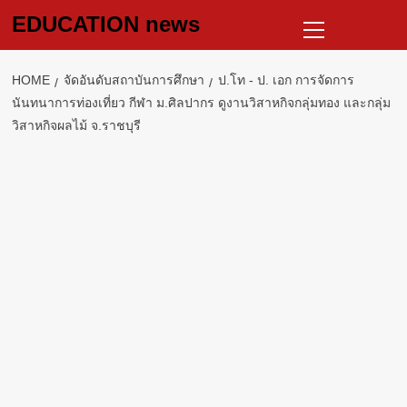
Skip
Primary
EDUCATION news
to
Menu
content
HOME
จัดอันดับสถาบันการศึกษา
ป.โท -​ ป. เอก​ การจัดการ
นันทนาการ​ท่องเที่ยว​ กีฬา​ ม.ศิลปากร​ ดูงานวิสาหกิจกลุ่มทอง และกลุ่ม
วิสาหกิจผลไม้​ จ.ราชบุรี