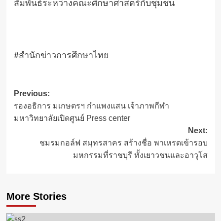
สัมพันธ์ระหว่างคณะศึกษาศาสตร์​กับชุมชน​
#สำนักข่าวการศึกษา​ไทย
Post
Previous:
รองอธิการ​ ม​เกษตรฯ​ กำแพงแสน​ เจ้าภาพกีฬา
navigation
มหาวิทยาลัย​เปิดศูนย์​ ​Press center
Next:
ชมรมกอล์ฟ สมุทรสาคร สร้างชื่อ พาเหรดเข้ารอบ
มหกรรมที่ราชบุรี ทั้งเยาวชนและอาวุโส
More Stories