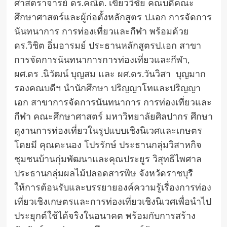
ศาสตราจารย์​ ดร.คณิต. เขียววิชัย คณบดีคณะ
ศึกษาศาสตร์และผู้ก่อตั้งหลักสูตร​ ​​ป.เอก​ การ​จัดการ​
นันทนาการ​ การท่องเที่ยว​และกีฬา​ พร้อมด้วย​
ดร.วิชิต​ อิ่มอารมย์​ ประธานหลักสูตรป.เอก สาขา
การจัดการนันทนาการ​การท่องเที่ยวและกีฬา​,
ผศ.ดร .นิวัฒน์ บุญสม และ ผศ.ดร.วันวิสา บุญมาก
รองคณบดีฯ นำนักศึกษา ปริญญาโทและปริญญา
เอก​ สาขาการจัดการนันทนาการ​ การท่องเที่ยวและ
กีฬา คณะศึกษาศาสตร์ มหาวิทยาลัยศิลปากร ศึกษา
ดูงานการท่องเที่ยวในรูปแบบเชิงนิเวศและเกษตร
โดยมี คุณคะนอง โปรรักษ์ ประธานกลุ่มวิสาหกิจ
ชุมชนบ้านกุ่มพัฒนาและคุณประยูร วิสุทธิไพศาล​
ประธานกลุ่มผลไม้ปลอดสารพิษ​ จังหวัดราชบุรี​
ให้การต้อนรับและบรรยายองค์ความรู้เรื่องการท่อง
เที่ยวเชิงเกษตรและการท่องเที่ยวเชิงนิเวศ​เพื่อนำไป
ประยุกต์ใช้ได้จริงในอนาคต​ พร้อมกับการสร้าง