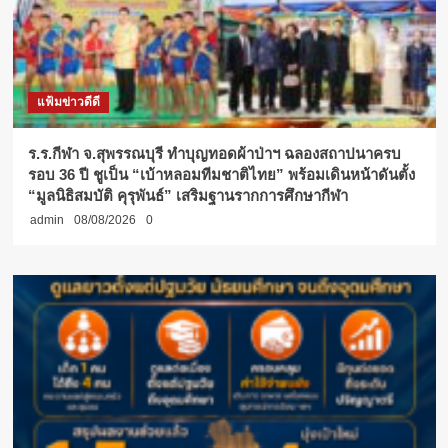
แฟ้มข่าวดีดี
ร.ร.กีฬา จ.สุพรรณบุรี ทำบุญทอดผ้าป่าฯ ฉลองสถาปนาครบ
รอบ 36 ปี ชูเป็น “เบ้าหลอมทีมชาติไทย” พร้อมเดินหน้าดันตั้ง
“มูลนิธิสมบัติ คุรุพันธ์” เสริมฐานรากการศึกษากีฬา
admin
08/08/2026
0