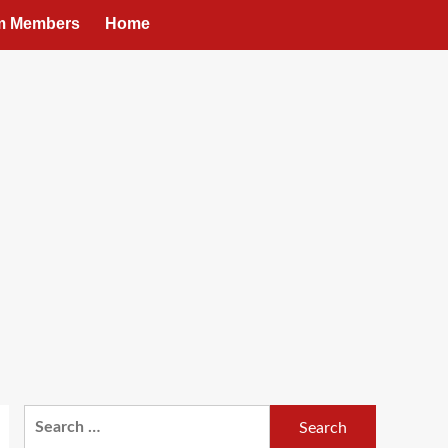
um Members
Home
Search
for: