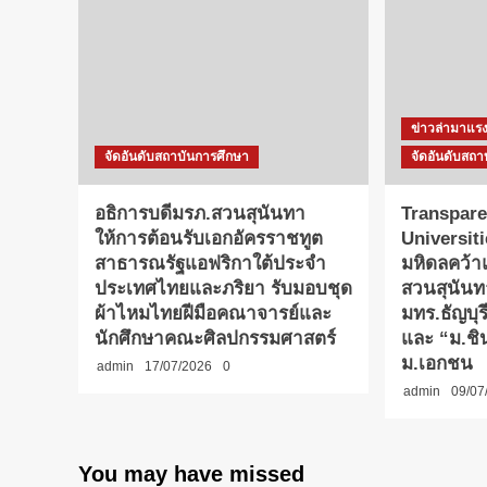
ข่าวล่ามาแร
จัดอันดับสถาบันการศึกษา
จัดอันดับสถา
อธิการบดีมรภ.สวนสุนันทา
Transpare
ให้การต้อนรับเอกอัครราชทูต
Universit
สาธารณรัฐแอฟริกาใต้ประจำ
มหิดลคว้
ประเทศไทยและภริยา รับมอบชุด
สวนสุนันท
ผ้าไหมไทยฝีมือคณาจารย์และ
มทร.ธัญบุ
นักศึกษาคณะศิลปกรรมศาสตร์
และ “ม.ชิน
ม.เอกชน
admin
17/07/2026
0
admin
09/07
You may have missed